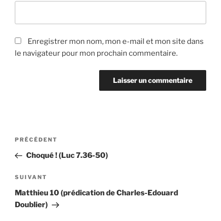
Enregistrer mon nom, mon e-mail et mon site dans
le navigateur pour mon prochain commentaire.
Navigation
Article
PRÉCÉDENT
de
précédent
Choqué ! (Luc 7.36-50)
l’article
Article
SUIVANT
suivant
Matthieu 10 (prédication de Charles-Edouard
Doublier)