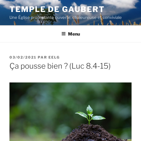
Aller
TEMPLE DE GAUBERT
au
Une Église protestante ouverte, chaleureuse et conviviale
contenu
principal
Menu
PUBLIÉ
03/02/2021
PAR
EELG
LE
Ça pousse bien ? (Luc 8.4-15)