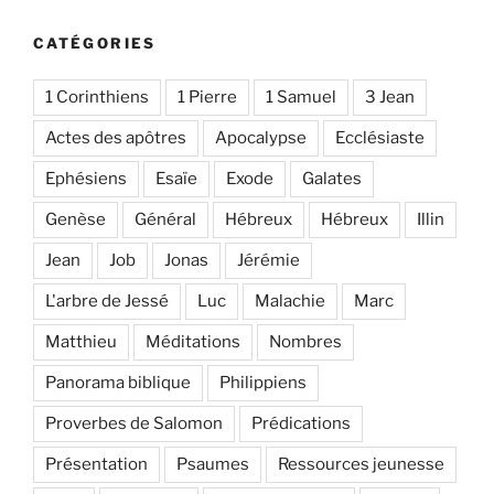
CATÉGORIES
1 Corinthiens
1 Pierre
1 Samuel
3 Jean
Actes des apôtres
Apocalypse
Ecclésiaste
Ephésiens
Esaïe
Exode
Galates
Genèse
Général
Hébreux
Hébreux
Illin
Jean
Job
Jonas
Jérémie
L'arbre de Jessé
Luc
Malachie
Marc
Matthieu
Méditations
Nombres
Panorama biblique
Philippiens
Proverbes de Salomon
Prédications
Présentation
Psaumes
Ressources jeunesse