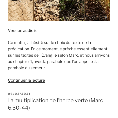
Version audio ici
Ce matin j’ai hésité sur le choix du texte de la
prédication. En ce moment je prêche essentiellement
sur les textes de l’Évangile selon Marc, et nous arrivons
au chapitre 4, avec la parabole que l’on appelle : la
parabole du semeur.
de
Continuer la lecture
« La
plus
PUBLIÉ
06/03/2021
LE
importante
La multiplication de l’herbe verte (Marc
des
6.30-44)
paraboles
(Marc