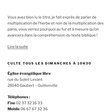
4.1-
20) »
Vous avez bien lu le titre, je fait exprès de parler de
multiplication de l’herbe et non de la multiplication des
pains, vous verrez pourquoi au fur et à mesure qu’on
avancera dans la compréhension du texte biblique !
Lire la suite
CULTE TOUS LES DIMANCHES À 10H30
Église évangélique libre
rue du Soleil Levant
28140 Gaubert – Guillonville
Téléphones :
Fixe
02 37 32 16 33
Mobile
06 67 67 32 36