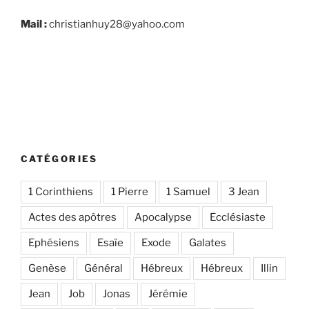
Mail :
christianhuy28@yahoo.com
CATÉGORIES
1 Corinthiens
1 Pierre
1 Samuel
3 Jean
Actes des apôtres
Apocalypse
Ecclésiaste
Ephésiens
Esaïe
Exode
Galates
Genèse
Général
Hébreux
Hébreux
Illin
Jean
Job
Jonas
Jérémie