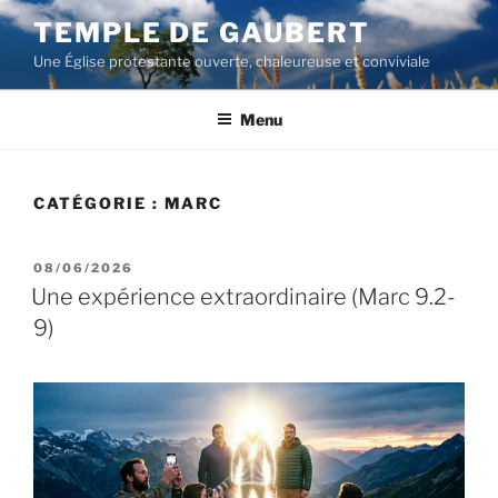
Aller
TEMPLE DE GAUBERT
au
Une Église protestante ouverte, chaleureuse et conviviale
contenu
principal
Menu
CATÉGORIE :
MARC
PUBLIÉ
08/06/2026
LE
Une expérience extraordinaire (Marc 9.2-
9)