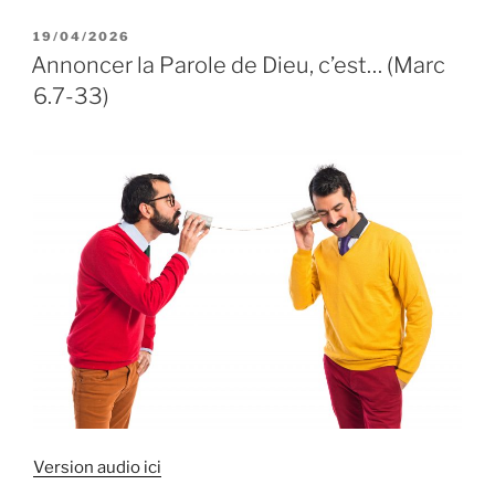
« Jésus
sans
PUBLIÉ
19/04/2026
LE
frontières
Annoncer la Parole de Dieu, c’est… (Marc
(Marc
6.7-33)
7.24-
37) »
Version audio ici