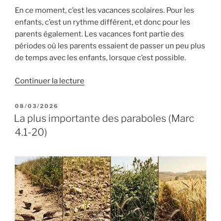
En ce moment, c’est les vacances scolaires. Pour les
enfants, c’est un rythme différent, et donc pour les
parents également. Les vacances font partie des
périodes où les parents essaient de passer un peu plus
de temps avec les enfants, lorsque c’est possible.
de
Continuer la lecture
« Annoncer
la
PUBLIÉ
08/03/2026
LE
Parole
La plus importante des paraboles (Marc
de
4.1-20)
Dieu,
c’est…
(Marc
6.7-
33) »