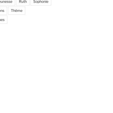
eunesse
Ruth
Sophonie
ens
Thème
ues