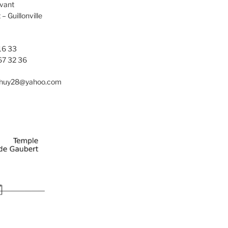
evant
 Guillonville
16 33
67 32 36
nhuy28@yahoo.com