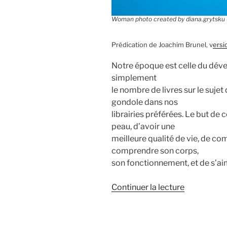
Woman photo created by diana.grytsku
Prédication de Joachim Brunel, v
ersi
Notre époque est celle du dév
simplement
le nombre de livres sur le suje
gondole dans nos
librairies préférées. Le but de 
peau, d’avoir une
meilleure qualité de vie, de c
comprendre son corps,
son fonctionnement, et de s’ai
de
Continuer la lecture
« Une
foi
qui