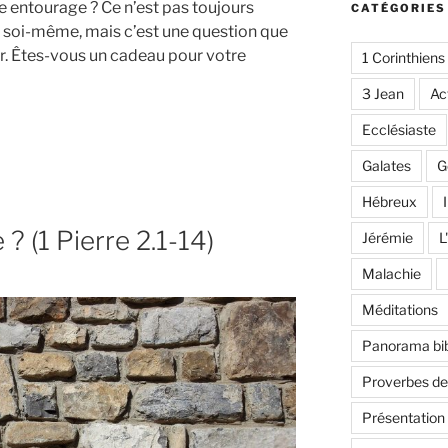
 entourage ? Ce n’est pas toujours
CATÉGORIES
r soi-même, mais c’est une question que
er. Êtes-vous un cadeau pour votre
1 Corinthiens
3 Jean
Ac
Ecclésiaste
Galates
G
Hébreux
I
 ? (1 Pierre 2.1-14)
Jérémie
L
Malachie
Méditations
Panorama bib
Proverbes d
Présentation