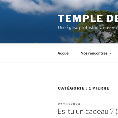
Aller
au
TEMPLE D
contenu
principal
Une Église protestante ouverte
Accueil
Nos rencontres
CATÉGORIE :
1 PIERRE
PUBLIÉ
27/10/2024
LE
Es-tu un cadeau ? (1