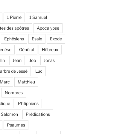
1 Pierre
1 Samuel
tes des apôtres
Apocalypse
Ephésiens
Esaïe
Exode
enèse
Général
Hébreux
llin
Jean
Job
Jonas
'arbre de Jessé
Luc
Marc
Matthieu
Nombres
lique
Philippiens
e Salomon
Prédications
Psaumes