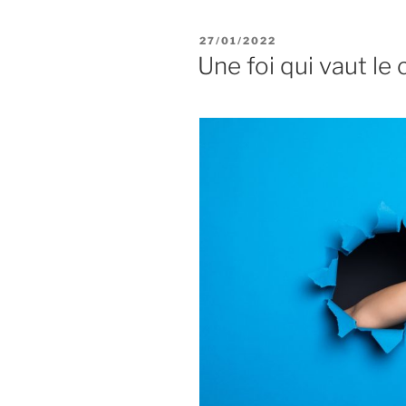
que
c’est
PUBLIÉ
27/01/2022
notre
LE
Une foi qui vaut le 
projet
!
(1
Pierre
1.13-
2.3) »