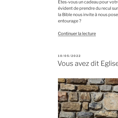
Êtes-vous un cadeau pour votre
évident de prendre du recul su
la Bible nous invite à nous pos
entourage ?
de
Continuer la lecture
« Es-
tu
un
PUBLIÉ
10/05/2022
cadeau
LE
Vous avez dit Eglise
?
(1
Pierre
4.1-
11) »