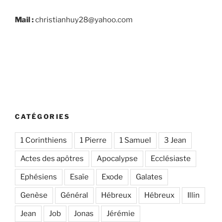
Mail :
christianhuy28@yahoo.com
CATÉGORIES
1 Corinthiens
1 Pierre
1 Samuel
3 Jean
Actes des apôtres
Apocalypse
Ecclésiaste
Ephésiens
Esaïe
Exode
Galates
Genèse
Général
Hébreux
Hébreux
Illin
Jean
Job
Jonas
Jérémie