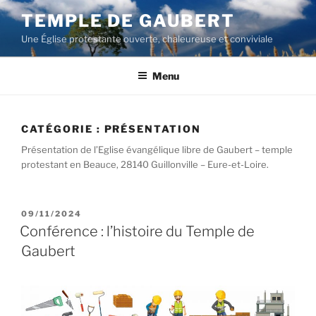
Aller
TEMPLE DE GAUBERT
au
Une Église protestante ouverte, chaleureuse et conviviale
contenu
principal
Menu
CATÉGORIE :
PRÉSENTATION
Présentation de l’Eglise évangélique libre de Gaubert – temple
protestant en Beauce, 28140 Guillonville – Eure-et-Loire.
PUBLIÉ
09/11/2024
LE
Conférence : l’histoire du Temple de
Gaubert