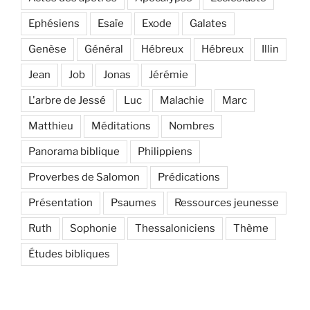
Ephésiens
Esaïe
Exode
Galates
Genèse
Général
Hébreux
Hébreux
Illin
Jean
Job
Jonas
Jérémie
L'arbre de Jessé
Luc
Malachie
Marc
Matthieu
Méditations
Nombres
Panorama biblique
Philippiens
Proverbes de Salomon
Prédications
Présentation
Psaumes
Ressources jeunesse
Ruth
Sophonie
Thessaloniciens
Thème
Études bibliques