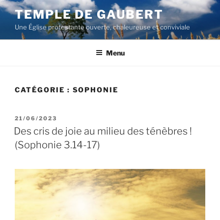
Aller
TEMPLE DE GAUBERT
au
Une Église protestante ouverte, chaleureuse et conviviale
contenu
principal
Menu
CATÉGORIE :
SOPHONIE
PUBLIÉ
21/06/2023
LE
Des cris de joie au milieu des ténèbres !
(Sophonie 3.14-17)