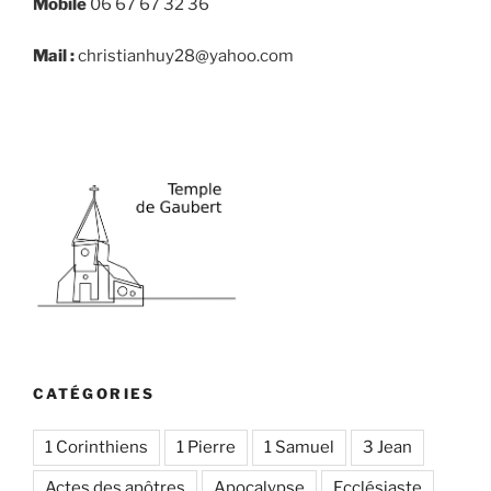
Mobile
06 67 67 32 36
Mail :
christianhuy28@yahoo.com
CATÉGORIES
1 Corinthiens
1 Pierre
1 Samuel
3 Jean
Actes des apôtres
Apocalypse
Ecclésiaste