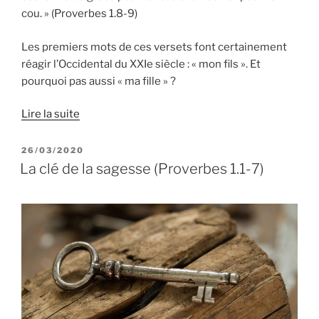
cou. » (Proverbes 1.8-9)
Les premiers mots de ces versets font certainement
réagir l’Occidental du XXIe siècle : « mon fils ». Et
pourquoi pas aussi « ma fille » ?
Lire la suite
PUBLIÉ
26/03/2020
LE
La clé de la sagesse (Proverbes 1.1-7)