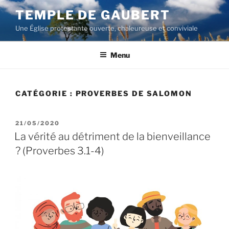
Aller
TEMPLE DE GAUBERT
au
Une Église protestante ouverte, chaleureuse et conviviale
contenu
principal
Menu
CATÉGORIE :
PROVERBES DE SALOMON
PUBLIÉ
21/05/2020
LE
La vérité au détriment de la bienveillance
? (Proverbes 3.1-4)