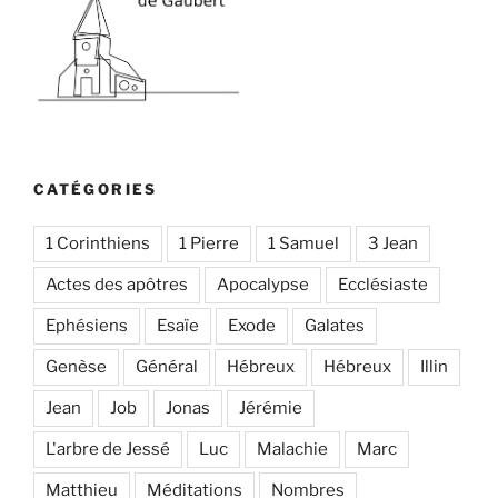
CATÉGORIES
1 Corinthiens
1 Pierre
1 Samuel
3 Jean
Actes des apôtres
Apocalypse
Ecclésiaste
Ephésiens
Esaïe
Exode
Galates
Genèse
Général
Hébreux
Hébreux
Illin
Jean
Job
Jonas
Jérémie
L'arbre de Jessé
Luc
Malachie
Marc
Matthieu
Méditations
Nombres