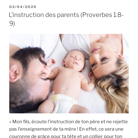
PUBLIÉ
02/04/2020
LE
L’instruction des parents (Proverbes 1.8-
9)
« Mon fils, écoute l’instruction de ton père et ne rejette
pas l’enseignement de ta mère ! En effet, ce sera une
couronne de grâce pour ta tête et un collier pour ton