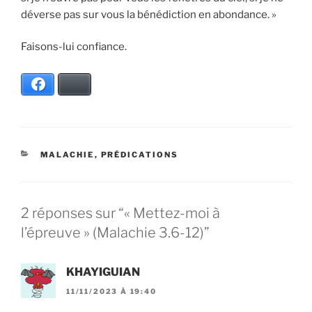
déverse pas sur vous la bénédiction en abondance. »
Faisons-lui confiance.
Facebook
Bluesky
CATÉGORIES
MALACHIE
,
PRÉDICATIONS
2 réponses sur “« Mettez-moi à
l’épreuve » (Malachie 3.6-12)”
KHAYIGUIAN
11/11/2023 À 19:40