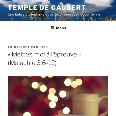
Aller
TEMPLE DE GAUBERT
au
Une Église protestante ouverte, chaleureuse et conviviale
contenu
principal
Menu
PUBLIÉ
10/07/2021
PAR
EELG
LE
« Mettez-moi à l’épreuve »
(Malachie 3.6-12)