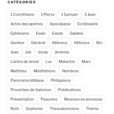
CATÉGORIES
1 Corinthiens
1 Pierre
1 Samuel
3 Jean
Actes des apôtres
Apocalypse
Ecclésiaste
Ephésiens
Esaïe
Exode
Galates
Genèse
Général
Hébreux
Hébreux
Illin
Jean
Job
Jonas
Jérémie
L'arbre de Jessé
Luc
Malachie
Marc
Matthieu
Méditations
Nombres
Panorama biblique
Philippiens
Proverbes de Salomon
Prédications
Présentation
Psaumes
Ressources jeunesse
Ruth
Sophonie
Thessaloniciens
Thème