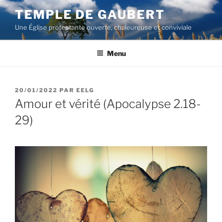
Aller
TEMPLE DE GAUBERT
au
Une Église protestante ouverte, chaleureuse et conviviale
contenu
principal
Menu
PUBLIÉ
20/01/2022
PAR
EELG
LE
Amour et vérité (Apocalypse 2.18-
29)