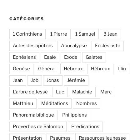
CATÉGORIES
1 Corinthiens
1 Pierre
1 Samuel
3 Jean
Actes des apôtres
Apocalypse
Ecclésiaste
Ephésiens
Esaïe
Exode
Galates
Genèse
Général
Hébreux
Hébreux
Illin
Jean
Job
Jonas
Jérémie
L'arbre de Jessé
Luc
Malachie
Marc
Matthieu
Méditations
Nombres
Panorama biblique
Philippiens
Proverbes de Salomon
Prédications
Présentation
Psaumes
Ressources jeunesse