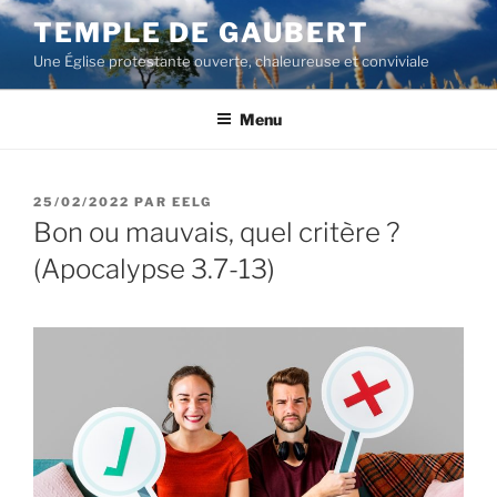
Aller
TEMPLE DE GAUBERT
au
Une Église protestante ouverte, chaleureuse et conviviale
contenu
principal
Menu
PUBLIÉ
25/02/2022
PAR
EELG
LE
Bon ou mauvais, quel critère ?
(Apocalypse 3.7-13)