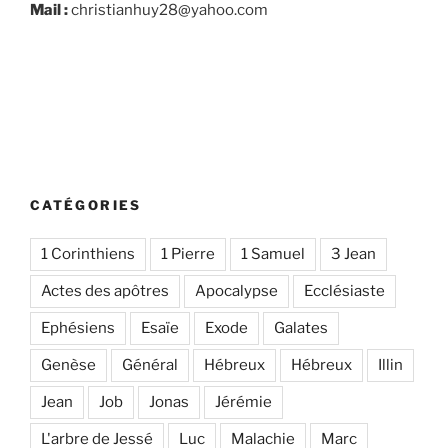
Mail :
christianhuy28@yahoo.com
CATÉGORIES
1 Corinthiens
1 Pierre
1 Samuel
3 Jean
Actes des apôtres
Apocalypse
Ecclésiaste
Ephésiens
Esaïe
Exode
Galates
Genèse
Général
Hébreux
Hébreux
Illin
Jean
Job
Jonas
Jérémie
L'arbre de Jessé
Luc
Malachie
Marc