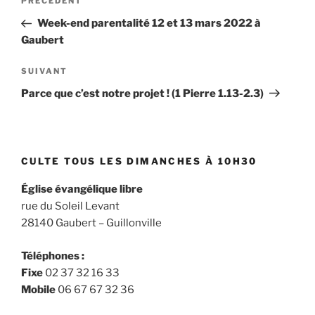
Article
PRÉCÉDENT
de
précédent
Week-end parentalité 12 et 13 mars 2022 à
l’article
Gaubert
Article
SUIVANT
suivant
Parce que c’est notre projet ! (1 Pierre 1.13-2.3)
CULTE TOUS LES DIMANCHES À 10H30
Église évangélique libre
rue du Soleil Levant
28140 Gaubert – Guillonville
Téléphones :
Fixe
02 37 32 16 33
Mobile
06 67 67 32 36