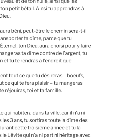
uveau et de ton huile, ainsi que les
ton petit bétail. Ainsi tu apprendras à
Dieu.
’aura béni, peut-être le chemin sera-t-il
ransporter ta dîme, parce que tu
’Éternel, ton Dieu, aura choisi pour y faire
hangeras ta dîme contre de l’argent, tu
 et tu te rendras à l’endroit que
ent tout ce que tu désireras – boeufs,
out ce qui te fera plaisir – tu mangeras
e réjouiras, toi et ta famille.
qui habitera dans ta ville, car il n’a ni
 les 3 ans, tu sortiras toute la dîme des
urant cette troisième année et tu la
 le Lévite qui n’a ni part ni héritage avec