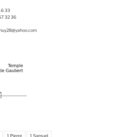
16 33
67 32 36
nhuy28@yahoo.com
1 Pierre
1 Samuel