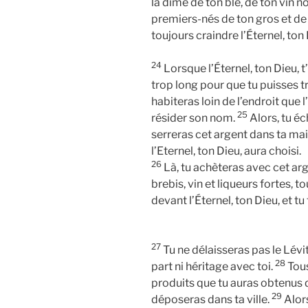
la dîme de ton blé, de ton vin no
premiers-nés de ton gros et de 
toujours craindre l’Éternel, ton 
24
Lorsque l’Éternel, ton Dieu, t
trop long pour que tu puisses t
habiteras loin de l’endroit que l
25
résider son nom.
Alors, tu éc
serreras cet argent dans ta main
l’Eternel, ton Dieu, aura choisi.
26
Là, tu achèteras avec cet arg
brebis, vin et liqueurs fortes, t
devant l’Éternel, ton Dieu, et tu t
27
Tu ne délaisseras pas le Lévite 
28
part ni héritage avec toi.
Tous
produits que tu auras obtenus d
29
déposeras dans ta ville.
Alors