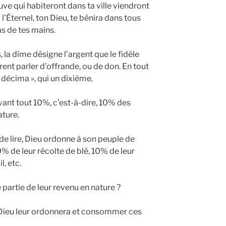
 veuve qui habiteront dans ta ville viendront
 l’Éternel, ton Dieu, te bénira dans tous
s de tes mains.
 la dîme désigne l’argent que le fidèle
rent parler d’offrande, ou de don. En tout
« décima », qui un dixième.
avant tout 10%, c’est-à-dire, 10% des
ature.
de lire, Dieu ordonne à son peuple de
0% de leur récolte de blé, 10% de leur
l, etc.
 partie de leur revenu en nature ?
ue Dieu leur ordonnera et consommer ces