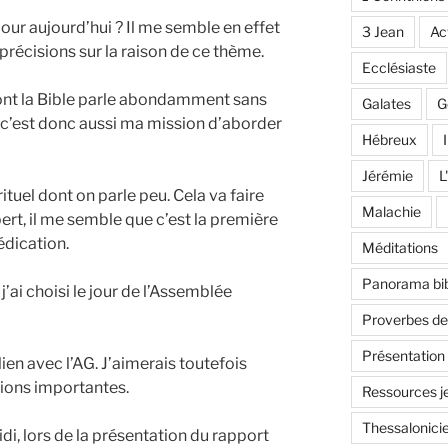
pour aujourd’hui ? Il me semble en effet
3 Jean
Ac
récisions sur la raison de ce thème.
Ecclésiaste
dont la Bible parle abondamment sans
Galates
G
, c’est donc aussi ma mission d’aborder
Hébreux
I
Jérémie
L
rituel dont on parle peu. Cela va faire
Malachie
bert, il me semble que c’est la première
édication.
Méditations
Panorama bib
 j’ai choisi le jour de l’Assemblée
Proverbes d
Présentation
 lien avec l’AG. J’aimerais toutefois
ions importantes.
Ressources j
Thessalonici
di, lors de la présentation du rapport