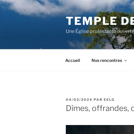
Aller
au
TEMPLE D
contenu
principal
Une Église protestante ouverte
Accueil
Nos rencontres
PUBLIÉ
04/02/2024
PAR
EELG
LE
Dîmes, offrandes, d