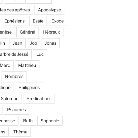
tes des apôtres
Apocalypse
Ephésiens
Esaïe
Exode
enèse
Général
Hébreux
llin
Jean
Job
Jonas
'arbre de Jessé
Luc
Marc
Matthieu
Nombres
lique
Philippiens
e Salomon
Prédications
Psaumes
eunesse
Ruth
Sophonie
ens
Thème