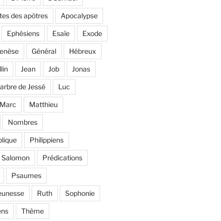
tes des apôtres
Apocalypse
Ephésiens
Esaïe
Exode
enèse
Général
Hébreux
llin
Jean
Job
Jonas
'arbre de Jessé
Luc
Marc
Matthieu
Nombres
lique
Philippiens
e Salomon
Prédications
Psaumes
eunesse
Ruth
Sophonie
ens
Thème