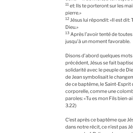
11
et: Ils te porteront sur les m
pierre.»
12
Jésus lui répondit: «Il est dit
Dieu.»
13
Après l’avoir tenté de toutes 
jusqu’à un moment favorable.
Disons d’abord quelques mots s
précédent, Jésus se fait baptise
solidarité avec le peuple de D
de Jean symbolisait le changem
de ce baptême, le Saint-Esprit
corporelle, comme une colombe.
paroles: «Tu es mon Fils bien-a
3.22)
C’est après ce baptême que Jésu
dans notre récit, ce n’est pas J