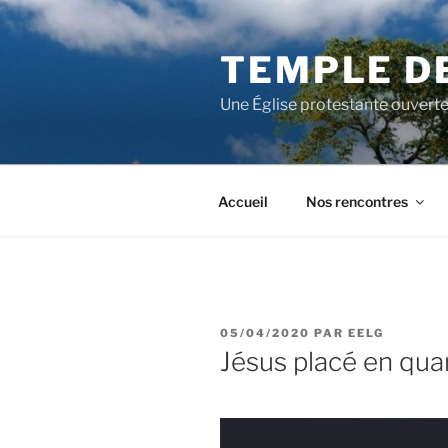
Aller
au
TEMPLE D
contenu
principal
Une Église protestante ouverte
Accueil
Nos rencontres
PUBLIÉ
05/04/2020
PAR
EELG
LE
Jésus placé en quar