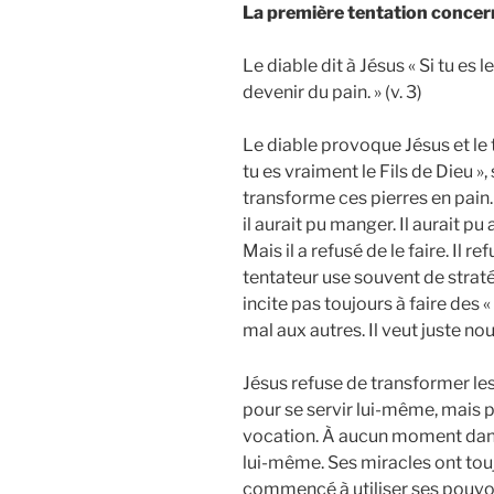
La première tentation concer
Le diable dit à Jésus « Si tu es 
devenir du pain. » (v. 3)
Le diable provoque Jésus et le t
tu es vraiment le Fils de Dieu »,
transforme ces pierres en pain.
il aurait pu manger. Il aurait pu
Mais il a refusé de le faire. Il r
tentateur use souvent de straté
incite pas toujours à faire des
mal aux autres. Il veut juste n
Jésus refuse de transformer les 
pour se servir lui-même, mais po
vocation. À aucun moment dans l
lui-même. Ses miracles ont toujo
commencé à utiliser ses pouvoi