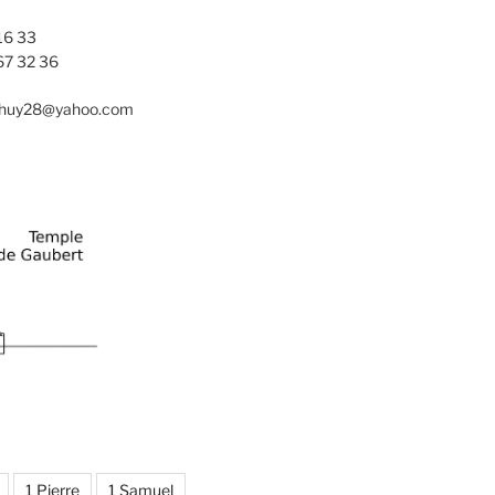
16 33
67 32 36
nhuy28@yahoo.com
1 Pierre
1 Samuel