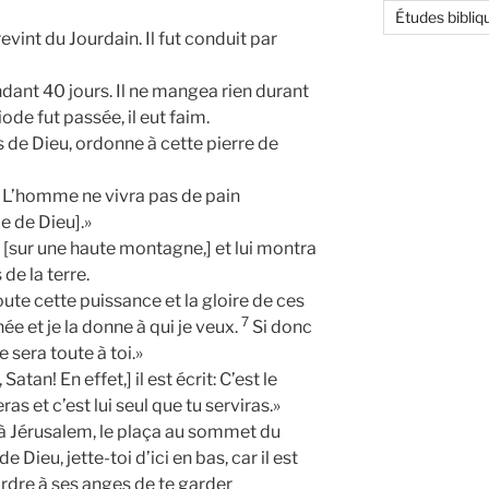
Études bibliq
evint du Jourdain. Il fut conduit par
endant 40 jours. Il ne mangea rien durant
ode fut passée, il eut faim.
Fils de Dieu, ordonne à cette pierre de
it: L’homme ne vivra pas de pain
e de Dieu].»
 [sur une haute montagne,] et lui montra
de la terre.
 toute cette puissance et la gloire de ces
7
ée et je la donne à qui je veux.
Si donc
 sera toute à toi.»
Satan! En effet,] il est écrit: C’est le
as et c’est lui seul que tu serviras.»
 à Jérusalem, le plaça au sommet du
 de Dieu, jette-toi d’ici en bas, car il est
 ordre à ses anges de te garder