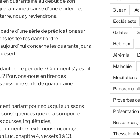
cé en quarantaine au début de son
n quarantaine à cause d’une épidémie,
3 Jean
Ac
terre, nous y reviendrons.
Ecclésiaste
e cadre d’une
série de prédications sur
Galates
G
ns les textes dans l’ordre
Hébreux
I
’aujourd’hui concerne les quarante jours
 désert.
Jérémie
L
Malachie
endant cette période ? Comment s’y est-il
u ? Pouvons-nous en tirer des
Méditations
 aussi une sorte de quarantaine
Panorama bib
Proverbes d
rement parlant pour nous qui subissons
Présentation
es conséquences que cela comporte :
s courses, inquiétudes,
Ressources j
 comment ce texte nous encourage.
Thessalonici
n Luc, chapitre 4, versets 1 à 13.