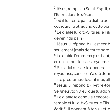
1
Jésus, rempli du Saint-Esprit, r
l’Esprit dans le désert
2
où il fut tenté par le diable p
ces jours-là et, quand cette péri
3
Le diable lui dit: «Si tu es le 
devenir du pain.»
4
Jésus lui répondit: «Il est écr
seulement [mais de toute parol
5
Le diable l’emmena plus haut,
en un instant tous les royaumes 
6
Puis il lui dit: «Je te donnerai
royaumes, car elle m’a été donn
tu te prosternes devant moi, elle
8
Jésus lui répondit: «[Retire-toi, 
Seigneur, ton Dieu, que tu adorer
9
Le diable le conduisit encore
temple et lui dit: «Si tu es le Fils
10
écrit:
Il donnera, à ton sujet,