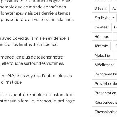
ou pessimistes ? Comment voyez-vous
me semble que ce monde connaît des
3 Jean
Ac
n longtemps, mais ces derniers temps
Ecclésiaste
plus concrète en France, car cela nous
Galates
G
Hébreux
I
 avec Covid qui a mis en évidence la
nté et les limites de la science.
Jérémie
L
Malachie
mmencé ; en plus de toucher notre
e, elle touche surtout des victimes.
Méditations
Panorama bib
e cet été, nous voyons d’autant plus les
climatique.
Proverbes d
Présentation
ulons peut-être oublier un instant tout
rer sur la famille, le repos, le jardinage
Ressources j
Thessalonici