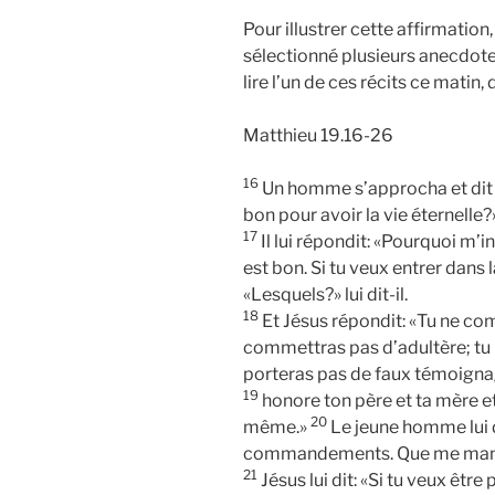
Pour illustrer cette affirmation
sélectionné plusieurs anecdote
lire l’un de ces récits ce matin,
Matthieu 19.16-26
16
Un homme s’approcha et dit à 
bon pour avoir la vie éternelle?
17
Il lui répondit: «Pourquoi m’i
est bon. Si tu veux entrer dan
«Lesquels?» lui dit-il.
18
Et Jésus répondit: «Tu ne co
commettras pas d’adultère; tu 
porteras pas de faux témoigna
19
honore ton père et ta mère e
20
même.»
Le jeune homme lui di
commandements. Que me manq
21
Jésus lui dit: «Si tu veux être