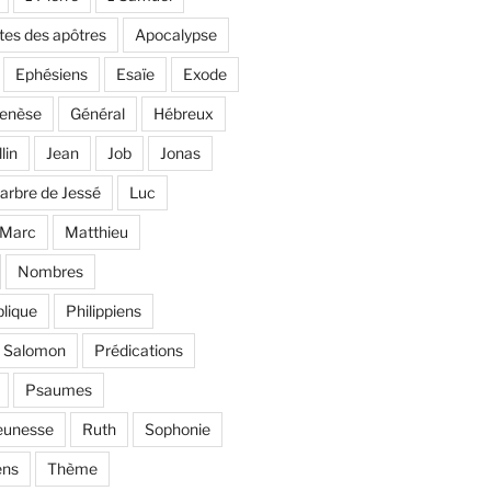
tes des apôtres
Apocalypse
Ephésiens
Esaïe
Exode
enèse
Général
Hébreux
llin
Jean
Job
Jonas
'arbre de Jessé
Luc
Marc
Matthieu
Nombres
lique
Philippiens
e Salomon
Prédications
Psaumes
eunesse
Ruth
Sophonie
ens
Thème