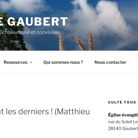
E GAUBERT
, chaleureuse et conviviale
Ressources
Qui sommes-nous ?
Nous contacter
CULTE TOUS 
 les derniers ! (Matthieu
Église évangél
rue du Soleil L
28140 Gaubert –