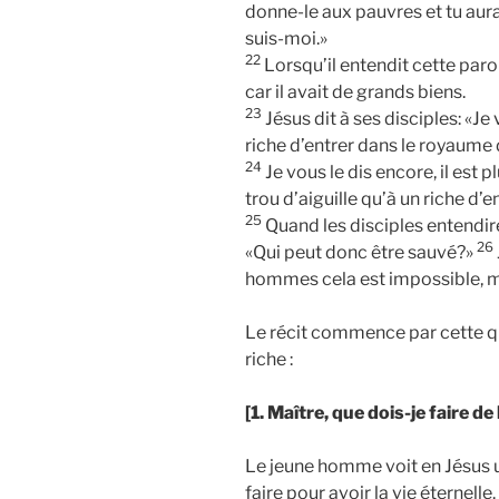
donne-le aux pauvres et tu auras
suis-moi.»
22
Lorsqu’il entendit cette parol
car il avait de grands biens.
23
Jésus dit à ses disciples: «Je vo
riche d’entrer dans le royaume 
24
Je vous le dis encore, il est 
trou d’aiguille qu’à un riche d’
25
Quand les disciples entendiren
26
«Qui peut donc être sauvé?»
hommes cela est impossible, ma
Le récit commence par cette q
riche :
[1. Maître, que dois-je faire de
Le jeune homme voit en Jésus u
faire pour avoir la vie éternelle.