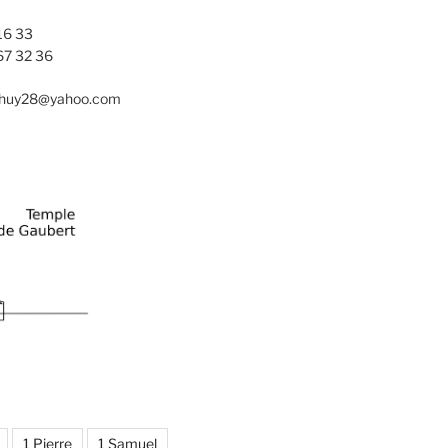
16 33
67 32 36
nhuy28@yahoo.com
1 Pierre
1 Samuel