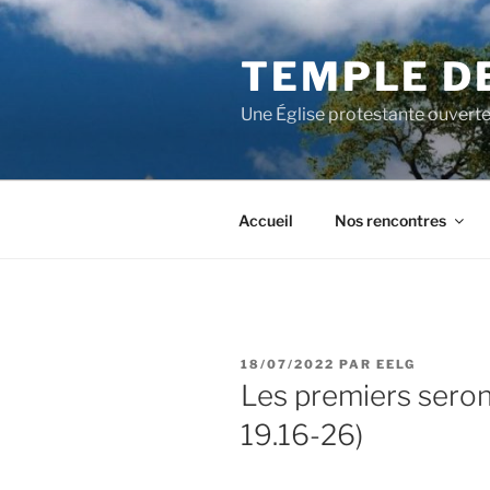
Aller
au
TEMPLE D
contenu
principal
Une Église protestante ouverte
Accueil
Nos rencontres
PUBLIÉ
18/07/2022
PAR
EELG
LE
Les premiers seront
19.16-26)