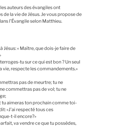
, les auteurs des évangiles ont
s de la vie de Jésus. Je vous propose de
 dans l’Évangile selon Matthieu.
Jésus: « Maître, que dois-je faire de
»
nterroges-tu sur ce qui est bon ? Un seul
s la vie, respecte les commandements.»
mmettras pas de meurtre; tu ne
ne commettras pas de vol; tu ne
ge;
t tu aimeras ton prochain comme toi-
t: «J’ai respecté tous ces
ue-t-il encore?»
 parfait, va vendre ce que tu possèdes,