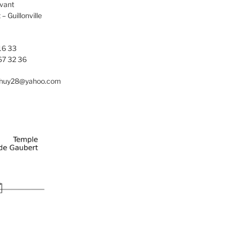
evant
 Guillonville
16 33
67 32 36
nhuy28@yahoo.com