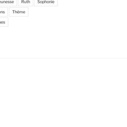
eunesse
Ruth
Sophonie
ens
Thème
ues