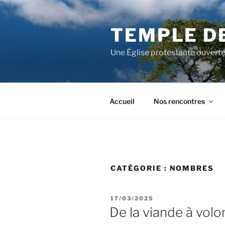
Aller
au
TEMPLE D
contenu
principal
Une Église protestante ouverte
Accueil
Nos rencontres
CATÉGORIE :
NOMBRES
PUBLIÉ
17/03/2025
LE
De la viande à volo