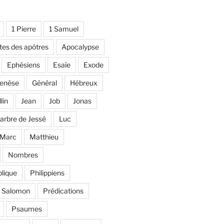
1 Pierre
1 Samuel
tes des apôtres
Apocalypse
Ephésiens
Esaïe
Exode
enèse
Général
Hébreux
llin
Jean
Job
Jonas
'arbre de Jessé
Luc
Marc
Matthieu
Nombres
lique
Philippiens
e Salomon
Prédications
Psaumes