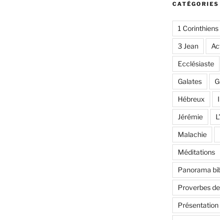
CATÉGORIES
1 Corinthiens
3 Jean
Ac
Ecclésiaste
Galates
G
Hébreux
I
Jérémie
L
Malachie
Méditations
Panorama bib
Proverbes d
Présentation