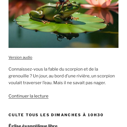
Version audio
Connaissez-vous la fable du scorpion et de la
grenouille ? Un jour, au bord d’une rivière, un scorpion
voulait traverser l’eau. Mais il ne savait pas nager.
de
Continuer la lecture
« Le
cœur
CULTE TOUS LES DIMANCHES À 10H30
de
l’être
Église évangélique libre