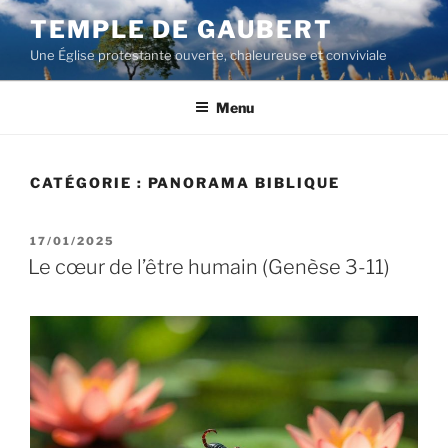
Aller
TEMPLE DE GAUBERT
au
Une Église protestante ouverte, chaleureuse et conviviale
contenu
principal
Menu
CATÉGORIE :
PANORAMA BIBLIQUE
PUBLIÉ
17/01/2025
LE
Le cœur de l’être humain (Genèse 3-11)