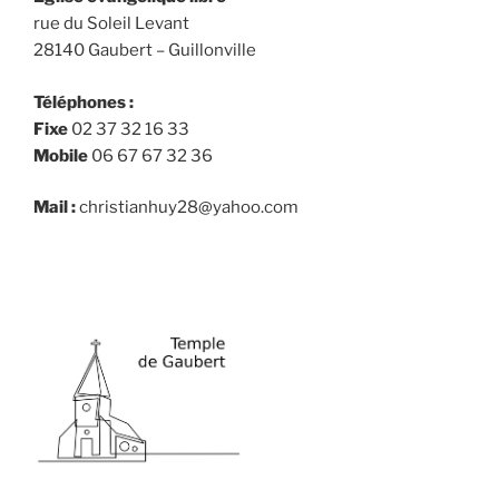
humain
rue du Soleil Levant
(Genèse
28140 Gaubert – Guillonville
3-
11) »
Téléphones :
Fixe
02 37 32 16 33
Mobile
06 67 67 32 36
Mail :
christianhuy28@yahoo.com