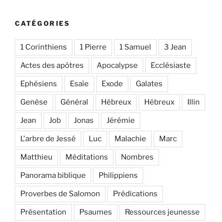
CATÉGORIES
1 Corinthiens
1 Pierre
1 Samuel
3 Jean
Actes des apôtres
Apocalypse
Ecclésiaste
Ephésiens
Esaïe
Exode
Galates
Genèse
Général
Hébreux
Hébreux
Illin
Jean
Job
Jonas
Jérémie
L'arbre de Jessé
Luc
Malachie
Marc
Matthieu
Méditations
Nombres
Panorama biblique
Philippiens
Proverbes de Salomon
Prédications
Présentation
Psaumes
Ressources jeunesse