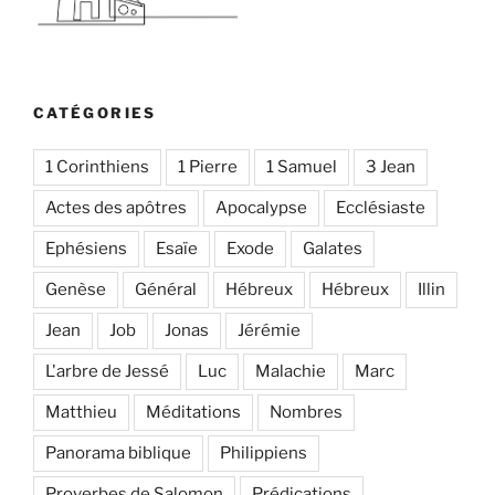
CATÉGORIES
1 Corinthiens
1 Pierre
1 Samuel
3 Jean
Actes des apôtres
Apocalypse
Ecclésiaste
Ephésiens
Esaïe
Exode
Galates
Genèse
Général
Hébreux
Hébreux
Illin
Jean
Job
Jonas
Jérémie
L'arbre de Jessé
Luc
Malachie
Marc
Matthieu
Méditations
Nombres
Panorama biblique
Philippiens
Proverbes de Salomon
Prédications