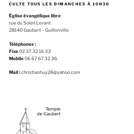
CULTE TOUS LES DIMANCHES À 10H30
traversé
le
Église évangélique libre
ciel
rue du Soleil Levant
(Hébreux
28140 Gaubert – Guillonville
4.14-
16) »
Téléphones :
Fixe
02 37 32 16 33
Mobile
06 67 67 32 36
Mail :
christianhuy28@yahoo.com