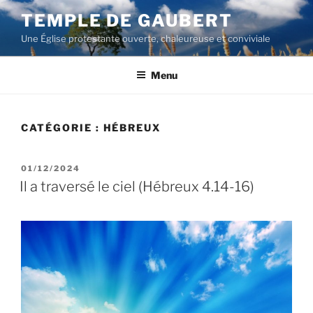
Aller
TEMPLE DE GAUBERT
au
Une Église protestante ouverte, chaleureuse et conviviale
contenu
principal
Menu
CATÉGORIE :
HÉBREUX
PUBLIÉ
01/12/2024
LE
Il a traversé le ciel (Hébreux 4.14-16)