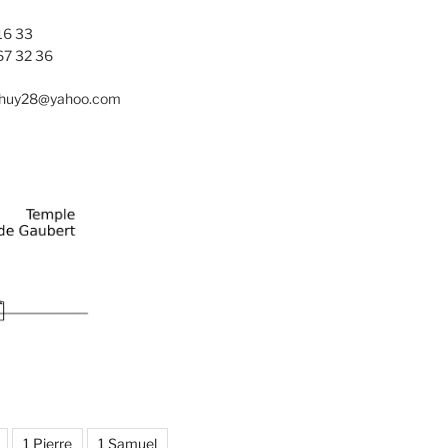
16 33
67 32 36
nhuy28@yahoo.com
1 Pierre
1 Samuel