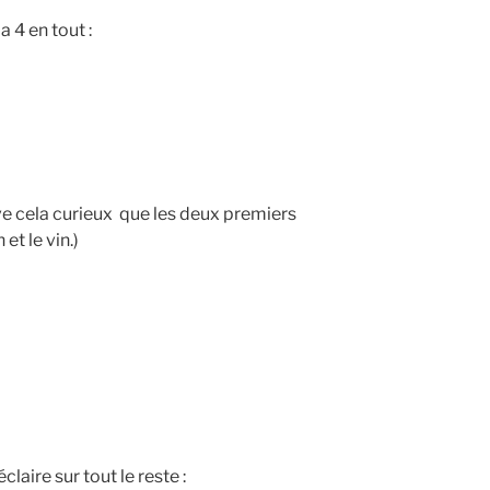
a 4 en tout :
ve cela curieux que les deux premiers
et le vin.)
claire sur tout le reste :