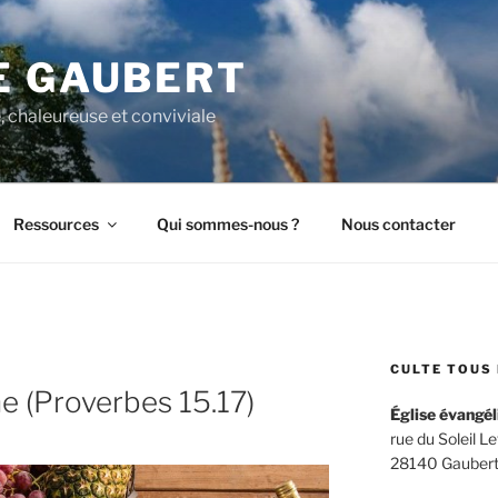
E GAUBERT
, chaleureuse et conviviale
Ressources
Qui sommes-nous ?
Nous contacter
CULTE TOUS 
e (Proverbes 15.17)
Église évangél
rue du Soleil L
28140 Gaubert –