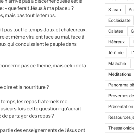
e n’arrive pas à discerner quelle est la
: « que ferait Jésus à ma place » ?
3 Jean
Ac
s, mais pas tout le temps.
Ecclésiaste
tait pas tout le temps doux et chaleureux.
Galates
G
vère et même virulent face au mal, face à
Hébreux
I
gieux qui conduisaient le peuple dans
Jérémie
L
Malachie
concerne pas ce thème, mais celui de la
Méditations
Panorama bib
e dire et la nourriture ?
Proverbes d
 temps, les repas fraternels me
Présentation
usieurs fois cette question : qu’aurait
hé de partager des repas ?
Ressources j
Thessalonici
 partie des enseignements de Jésus ont