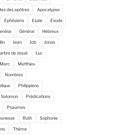
tes des apôtres
Apocalypse
Ephésiens
Esaïe
Exode
enèse
Général
Hébreux
llin
Jean
Job
Jonas
'arbre de Jessé
Luc
Marc
Matthieu
Nombres
lique
Philippiens
e Salomon
Prédications
Psaumes
eunesse
Ruth
Sophonie
ens
Thème