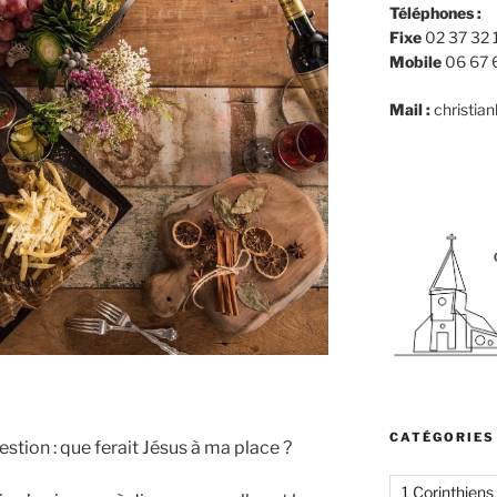
Téléphones :
Fixe
02 37 32 
Mobile
06 67 
Mail :
christia
CATÉGORIES
stion : que ferait Jésus à ma place ?
1 Corinthiens