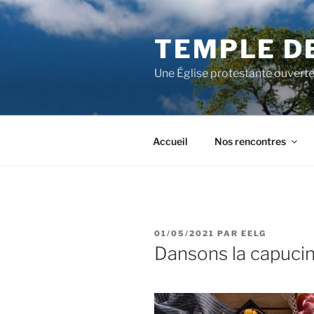
Aller
au
TEMPLE D
contenu
principal
Une Église protestante ouverte
Accueil
Nos rencontres
PUBLIÉ
01/05/2021
PAR
EELG
LE
Dansons la capucin