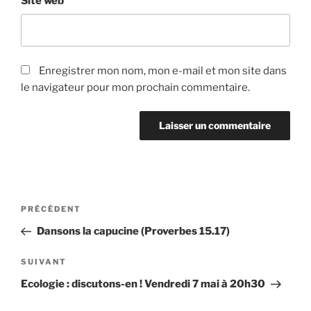
Site web
Enregistrer mon nom, mon e-mail et mon site dans
le navigateur pour mon prochain commentaire.
Navigation
Article
PRÉCÉDENT
de
précédent
Dansons la capucine (Proverbes 15.17)
l’article
Article
SUIVANT
suivant
Ecologie : discutons-en ! Vendredi 7 mai à 20h30