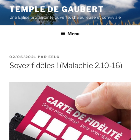
Aller
TEMPLE DE GAUBERT
au
Une Église protestante ouverte, chaleureuse et conviviale
contenu
principal
Menu
PUBLIÉ
02/05/2021
PAR
EELG
LE
Soyez fidèles ! (Malachie 2.10-16)