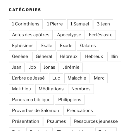
CATÉGORIES
1 Corinthiens
1 Pierre
1 Samuel
3 Jean
Actes des apôtres
Apocalypse
Ecclésiaste
Ephésiens
Esaïe
Exode
Galates
Genèse
Général
Hébreux
Hébreux
Illin
Jean
Job
Jonas
Jérémie
L'arbre de Jessé
Luc
Malachie
Marc
Matthieu
Méditations
Nombres
Panorama biblique
Philippiens
Proverbes de Salomon
Prédications
Présentation
Psaumes
Ressources jeunesse