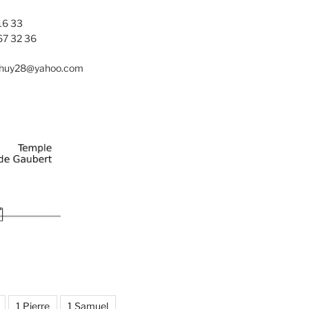
16 33
67 32 36
nhuy28@yahoo.com
1 Pierre
1 Samuel