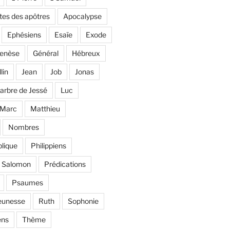
tes des apôtres
Apocalypse
Ephésiens
Esaïe
Exode
enèse
Général
Hébreux
llin
Jean
Job
Jonas
'arbre de Jessé
Luc
Marc
Matthieu
Nombres
lique
Philippiens
e Salomon
Prédications
Psaumes
eunesse
Ruth
Sophonie
ens
Thème