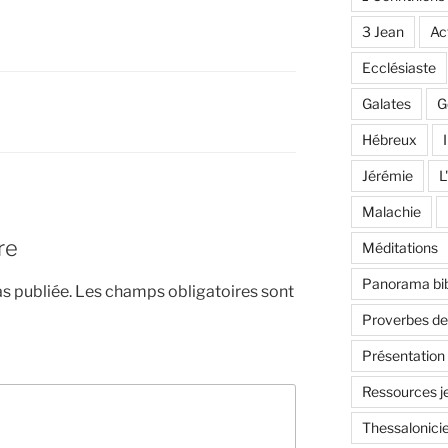
3 Jean
Ac
Ecclésiaste
Galates
G
Hébreux
I
Jérémie
L
Malachie
re
Méditations
Panorama bib
s publiée.
Les champs obligatoires sont
Proverbes d
Présentation
Ressources j
Thessalonici