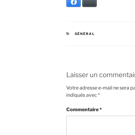
Facebook
Bluesky
CATÉGORIES
GÉNÉRAL
Laisser un commentai
Votre adresse e-mail ne sera pa
indiqués avec
*
Commentaire
*