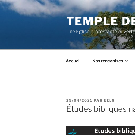
Aller
au
TEMPLE D
contenu
principal
Une Église protestante ouverte
Accueil
Nos rencontres
PUBLIÉ
25/04/2021
PAR
EELG
LE
Études bibliques n