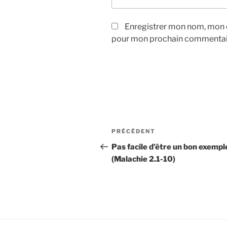
Enregistrer mon nom, mon e
pour mon prochain commentai
Navigation
Article
PRÉCÉDENT
de
précédent
Pas facile d’être un bon exempl
(Malachie 2.1-10)
l’article