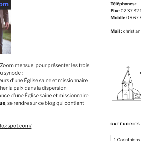
Téléphones :
Fixe
02 37 32 
Mobile
06 67 
Mail :
christia
 Zoom mensuel pour présenter les trois
u synode :
eurs d’une Église saine et missionnaire
her la paix dans la dispersion
ance d’une Église saine et missionnaire
que
, se rendre sur ce blog qui contient
CATÉGORIES
blogspot.com/
1 Corinthiens