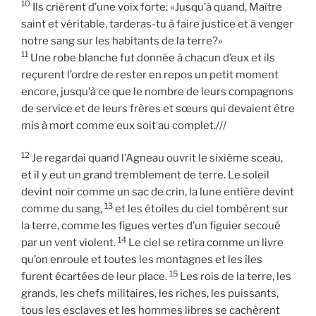
10
Ils crièrent d’une voix forte: «Jusqu’à quand, Maître
saint et véritable, tarderas-tu à faire justice et à venger
notre sang sur les habitants de la terre?»
11
Une robe blanche fut donnée à chacun d’eux et ils
reçurent l’ordre de rester en repos un petit moment
encore, jusqu’à ce que le nombre de leurs compagnons
de service et de leurs frères et sœurs qui devaient être
mis à mort comme eux soit au complet.///
12
Je regardai quand l’Agneau ouvrit le sixième sceau,
et il y eut un grand tremblement de terre. Le soleil
devint noir comme un sac de crin, la lune entière devint
13
comme du sang,
et les étoiles du ciel tombèrent sur
la terre, comme les figues vertes d’un figuier secoué
14
par un vent violent.
Le ciel se retira comme un livre
qu’on enroule et toutes les montagnes et les îles
15
furent écartées de leur place.
Les rois de la terre, les
grands, les chefs militaires, les riches, les puissants,
tous les esclaves et les hommes libres se cachèrent