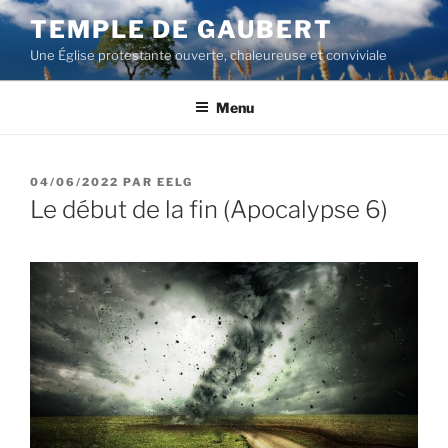
Aller
TEMPLE DE GAUBERT
au
Une Église protestante ouverte, chaleureuse et conviviale
contenu
principal
Menu
PUBLIÉ
04/06/2022
PAR
EELG
LE
Le début de la fin (Apocalypse 6)