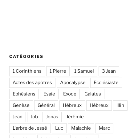
CATÉGORIES
1 Corinthiens
1 Pierre
1 Samuel
3 Jean
Actes des apôtres
Apocalypse
Ecclésiaste
Ephésiens
Esaïe
Exode
Galates
Genèse
Général
Hébreux
Hébreux
Illin
Jean
Job
Jonas
Jérémie
L'arbre de Jessé
Luc
Malachie
Marc