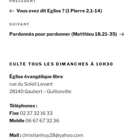
Article
PRÉCÉDENT
de
précédent
Vous avez dit Eglise ? (1 Pierre 2.1-14)
l’article
Article
SUIVANT
suivant
Pardonnés pour pardonner (Matthieu 18.21-35)
CULTE TOUS LES DIMANCHES À 10H30
Église évangélique libre
rue du Soleil Levant
28140 Gaubert – Guillonville
Téléphones :
Fixe
02 37 32 16 33
Mobile
06 67 67 32 36
Mail :
christianhuy28@yahoo.com