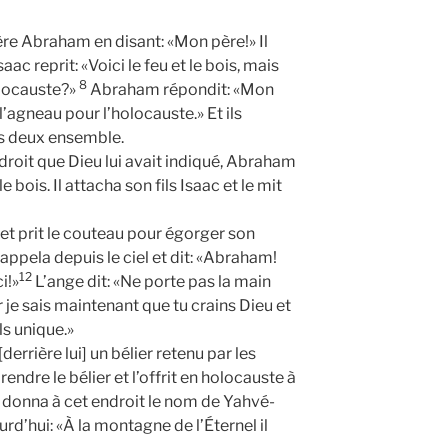
ère Abraham en disant: «Mon père!» Il
aac reprit: «Voici le feu et le bois, mais
8
olocauste?»
Abraham répondit: «Mon
l’agneau pour l’holocauste.» Et ils
es deux ensemble.
ndroit que Dieu lui avait indiqué, Abraham
e bois. Il attacha son fils Isaac et le mit
et prit le couteau pour égorger son
’appela depuis le ciel et dit: «Abraham!
12
i!»
L’ange dit: «Ne porte pas la main
car je sais maintenant que tu crains Dieu et
ls unique.»
derrière lui] un bélier retenu par les
rendre le bélier et l’offrit en holocauste à
onna à cet endroit le nom de Yahvé-
ourd’hui: «À la montagne de l’Éternel il