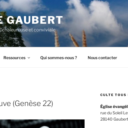
E GAUBERT
, chaleureuse et conviviale
Ressources
Qui sommes-nous ?
Nous contacter
CULTE TOUS 
uve (Genèse 22)
Église évangél
rue du Soleil L
28140 Gaubert –