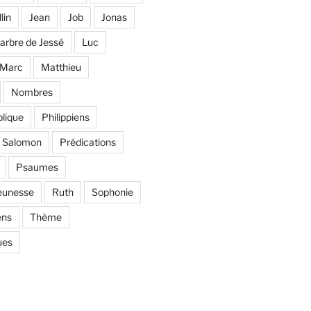
llin
Jean
Job
Jonas
'arbre de Jessé
Luc
Marc
Matthieu
Nombres
lique
Philippiens
e Salomon
Prédications
Psaumes
eunesse
Ruth
Sophonie
ens
Thème
ues