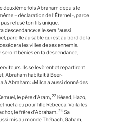
ne deuxième fois Abraham depuis le
i-même – déclaration de l’Éternel -, parce
s pas refusé ton fils unique,
i ta descendance: elle sera *aussi
l, pareille au sable qui est au bord de la
ossédera les villes de ses ennemis.
re seront bénies en ta descendance,
viteurs. Ils se levèrent et repartirent
t, Abraham habitait à Beer-
a à Abraham: «Milca a aussi donné des
22
 Kemuel, le père d’Aram,
Késed, Hazo,
thuel a eu pour fille Rebecca. Voilà les
24
Nachor, le frère d’Abraham.
Sa
aussi mis au monde Thébach, Gaham,