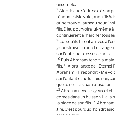
ensemble.
7
Alors Isaac s’adressa à son p
répondit: «Me voici, mon fils!» Is
où se trouve l’agneau pour l’h
fils, Dieu pourvoira lui-même à 
continuèrent à marcher tous l
9
Lorsqu’ils furent arrivés à l’e
y construisit un autel et rangea l
sur l’autel par-dessus le bois.
10
Puis Abraham tendit la main 
11
fils.
Alors l’ange de l’Éternel l
Abraham!» Il répondit: «Me voic
sur l’enfant et ne lui fais rien, 
que tu ne m’as pas refusé ton fi
13
Abraham leva les yeux et vit [
cornes dans un buisson. Il alla p
14
la place de son fils.
Abraham d
Jiré. C’est pourquoi l’on dit auj