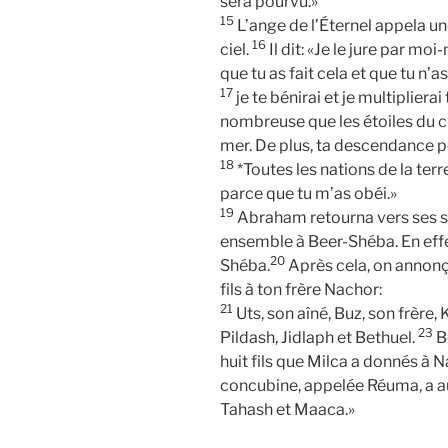
sera pourvu.»
15
L’ange de l’Éternel appela u
16
ciel.
Il dit: «Je le jure par mo
que tu as fait cela et que tu n’a
17
je te bénirai et je multipliera
nombreuse que les étoiles du cie
mer. De plus, ta descendance p
18
*Toutes les nations de la ter
parce que tu m’as obéi.»
19
Abraham retourna vers ses ser
ensemble à Beer-Shéba. En effe
20
Shéba.
Après cela, on annonç
fils à ton frère Nachor:
21
Uts, son aîné, Buz, son frère,
23
Pildash, Jidlaph et Bethuel.
Be
huit fils que Milca a donnés à 
concubine, appelée Réuma, a 
Tahash et Maaca.»