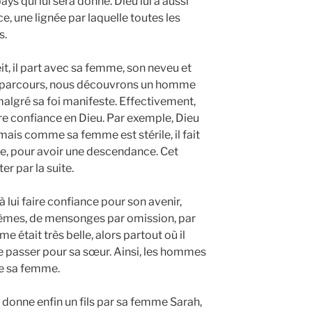
pays qui lui sera donné. Dieu lui a aussi
 une lignée par laquelle toutes les
s.
t, il part avec sa femme, son neveu et
on parcours, nous découvrons un homme
malgré sa foi manifeste. Effectivement,
re confiance en Dieu. Par exemple, Dieu
mais comme sa femme est stérile, il fait
e, pour avoir une descendance. Cet
er par la suite.
à lui faire confiance pour son avenir,
agèmes, de mensonges par omission, par
me était très belle, alors partout où il
aire passer pour sa sœur. Ainsi, les hommes
re sa femme.
i donne enfin un fils par sa femme Sarah,