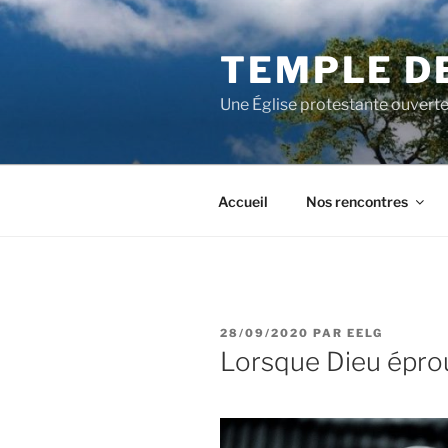
Aller
au
TEMPLE D
contenu
principal
Une Église protestante ouverte
Accueil
Nos rencontres
PUBLIÉ
28/09/2020
PAR
EELG
LE
Lorsque Dieu épro