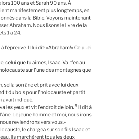
lors 100 ans et Sarah 90 ans. À
aient manifestement plus longtemps, en
ionnés dans la Bible. Voyons maintenant
sser Abraham. Nous lisons le livre de la
ts 1 à 24.
l’épreuve. Il lui dit: «Abraham!» Celui-ci
e, celui que tu aimes, Isaac. Va-t’en au
n holocauste sur l’une des montagnes que
sella son âne et prit avec lui deux
fendit du bois pour l’holocauste et partit
i avait indiqué.
5
 les yeux et vit l’endroit de loin.
Il dit à
c l’âne. Le jeune homme et moi, nous irons
 nous reviendrons vers vous.»
ocauste, le chargea sur son fils Isaac et
teau. Ils marchèrent tous les deux