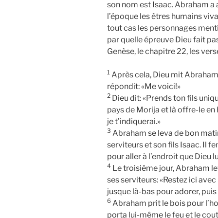
son nom est Isaac. Abraham a a
l’époque les êtres humains viv
tout cas les personnages ment
par quelle épreuve Dieu fait pa
Genèse, le chapitre 22, les verse
1
Après cela, Dieu mit Abraham à 
répondit: «Me voici!»
2
Dieu dit: «Prends ton fils uniqu
pays de Morija et là offre-le e
je t’indiquerai.»
3
Abraham se leva de bon matin, 
serviteurs et son fils Isaac. Il 
pour aller à l’endroit que Dieu lu
4
Le troisième jour, Abraham leva
ses serviteurs: «Restez ici ave
jusque là-bas pour adorer, puis
6
Abraham prit le bois pour l’hol
porta lui-même le feu et le cou