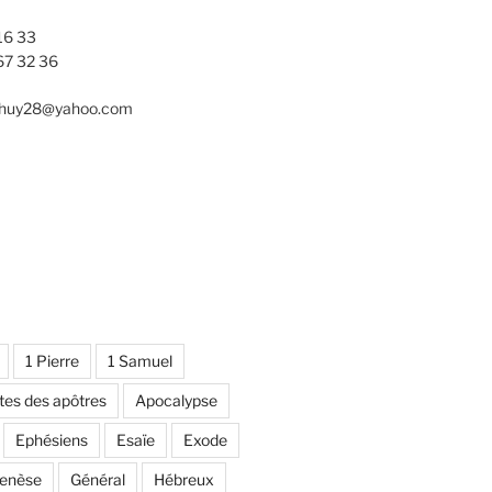
16 33
67 32 36
nhuy28@yahoo.com
1 Pierre
1 Samuel
tes des apôtres
Apocalypse
Ephésiens
Esaïe
Exode
enèse
Général
Hébreux