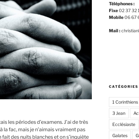
Téléphones :
Fixe
02 37 32 
Mobile
06 67 
Mail :
christia
CATÉGORIES
1 Corinthiens
3 Jean
Ac
tais les périodes d’examens. J’ai de très
Ecclésiaste
 la fac, mais je n’aimais vraiment pas
Galates
G
 fait des nuits blanches et on s’inquiète