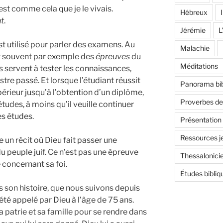
’est comme cela que je le vivais.
Hébreux
I
t
.
Jérémie
L
t utilisé pour parler des examens. Au
Malachie
nt souvent par exemple des
épreuves
du
Méditations
servent à tester les connaissances,
tre passé. Et lorsque l’étudiant réussit
Panorama bib
périeur jusqu’à l’obtention d’un diplôme,
Proverbes d
études, à moins qu’il veuille continuer
es études.
Présentation
Ressources j
 un récit où Dieu fait passer une
 peuple juif. Ce n’est pas une épreuve
Thessalonici
concernant sa foi.
Études bibliq
son histoire, que nous suivons depuis
té appelé par Dieu à l’âge de 75 ans.
a patrie et sa famille pour se rendre dans