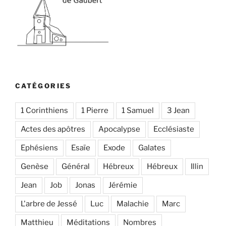
CATÉGORIES
1 Corinthiens
1 Pierre
1 Samuel
3 Jean
Actes des apôtres
Apocalypse
Ecclésiaste
Ephésiens
Esaïe
Exode
Galates
Genèse
Général
Hébreux
Hébreux
Illin
Jean
Job
Jonas
Jérémie
L'arbre de Jessé
Luc
Malachie
Marc
Matthieu
Méditations
Nombres