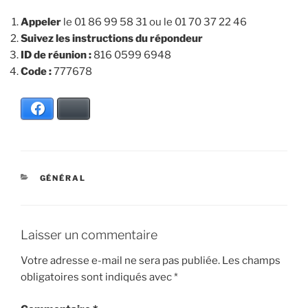
Appeler
le 01 86 99 58 31 ou le 01 70 37 22 46
Suivez les instructions du répondeur
ID de réunion :
816 0599 6948
Code :
777678
Facebook
Bluesky
CATÉGORIES
GÉNÉRAL
Laisser un commentaire
Votre adresse e-mail ne sera pas publiée.
Les champs
obligatoires sont indiqués avec
*