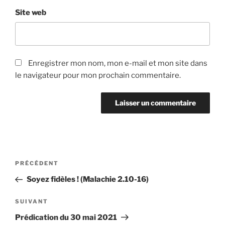
Site web
Enregistrer mon nom, mon e-mail et mon site dans
le navigateur pour mon prochain commentaire.
Navigation
Article
PRÉCÉDENT
de
précédent
Soyez fidèles ! (Malachie 2.10-16)
l’article
Article
SUIVANT
suivant
Prédication du 30 mai 2021