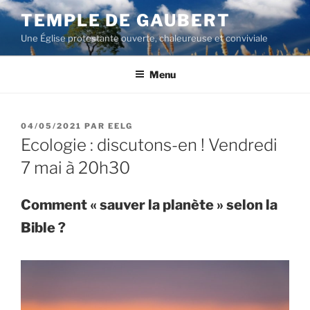
Aller
TEMPLE DE GAUBERT
au
Une Église protestante ouverte, chaleureuse et conviviale
contenu
principal
Menu
PUBLIÉ
04/05/2021
PAR
EELG
LE
Ecologie : discutons-en ! Vendredi
7 mai à 20h30
Comment « sauver la planète » selon la
Bible ?