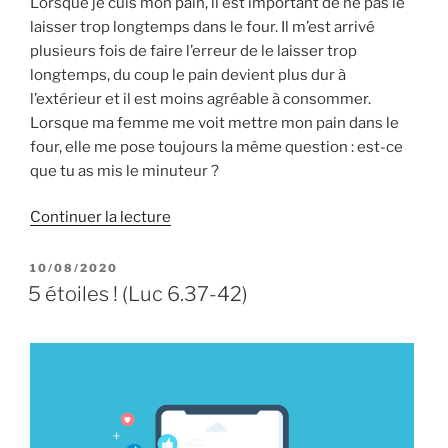
Lorsque je cuis mon pain, il est important de ne pas le
laisser trop longtemps dans le four. Il m’est arrivé
plusieurs fois de faire l’erreur de le laisser trop
longtemps, du coup le pain devient plus dur à
l’extérieur et il est moins agréable à consommer.
Lorsque ma femme me voit mettre mon pain dans le
four, elle me pose toujours la même question : est-ce
que tu as mis le minuteur ?
de
Continuer la lecture
« Porter
des
PUBLIÉ
10/08/2020
LE
bons
5 étoiles ! (Luc 6.37-42)
fruits
(Luc
6.43-
49) »