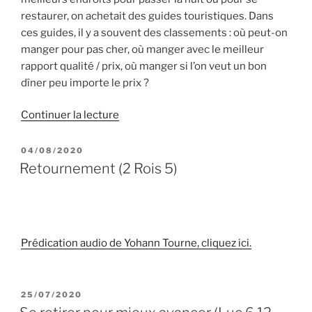
restaurer, on achetait des guides touristiques. Dans
ces guides, il y a souvent des classements : où peut-on
manger pour pas cher, où manger avec le meilleur
rapport qualité / prix, où manger si l’on veut un bon
dîner peu importe le prix ?
de
Continuer la lecture
« 5
étoiles
PUBLIÉ
04/08/2020
LE
!
Retournement (2 Rois 5)
(Luc
6.37-
42) »
Prédication audio de Yohann Tourn
e
, cliquez ici.
PUBLIÉ
25/07/2020
LE