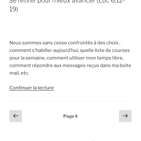
Se retirer pour mieux avancer (Luc 6.12-
19)
Nous sommes sans cesse confrontés à des choix :
comment s’habiller aujourd’hui, quelle liste de courses
pour la semaine, comment utiliser mon temps libre,
comment répondre aux messages reçus dans ma boite
mail, etc.
de
Continuer la lecture
« Se
retirer
pour
Pagination
Page
Page
Page
4
mieux
précédente
suiv
des
avancer
publications
(Luc
6.12-