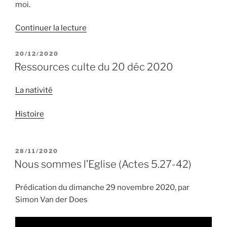
moi.
de
Continuer la lecture
« Noël
2020 »
PUBLIÉ
20/12/2020
LE
Ressources culte du 20 déc 2020
La nativité
Histoire
PUBLIÉ
28/11/2020
LE
Nous sommes l’Eglise (Actes 5.27-42)
Prédication du dimanche 29 novembre 2020, par
Simon Van der Does