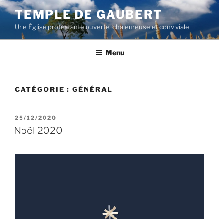
Aller
TEMPLE DE GAUBERT
au
Une Église protestante ouverte, chaleureuse et conviviale
contenu
principal
Menu
CATÉGORIE :
GÉNÉRAL
PUBLIÉ
25/12/2020
LE
Noël 2020