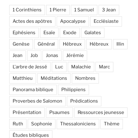
1 Corinthiens
1 Pierre
1 Samuel
3 Jean
Actes des apôtres
Apocalypse
Ecclésiaste
Ephésiens
Esaïe
Exode
Galates
Genèse
Général
Hébreux
Hébreux
Illin
Jean
Job
Jonas
Jérémie
L'arbre de Jessé
Luc
Malachie
Marc
Matthieu
Méditations
Nombres
Panorama biblique
Philippiens
Proverbes de Salomon
Prédications
Présentation
Psaumes
Ressources jeunesse
Ruth
Sophonie
Thessaloniciens
Thème
Études bibliques