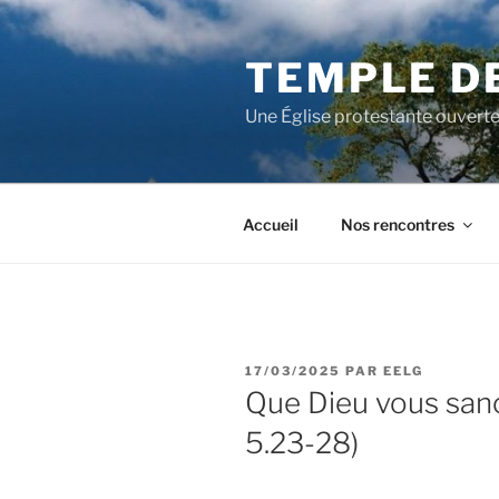
Aller
au
TEMPLE D
contenu
principal
Une Église protestante ouverte
Accueil
Nos rencontres
PUBLIÉ
17/03/2025
PAR
EELG
LE
Que Dieu vous sanc
5.23-28)