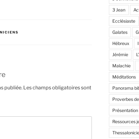
3 Jean
Ac
Ecclésiaste
Galates
G
NICIENS
Hébreux
I
Jérémie
L
Malachie
re
Méditations
s publiée.
Les champs obligatoires sont
Panorama bib
Proverbes d
Présentation
Ressources j
Thessalonici