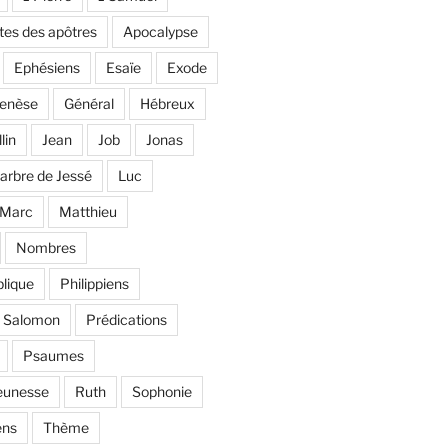
tes des apôtres
Apocalypse
Ephésiens
Esaïe
Exode
enèse
Général
Hébreux
llin
Jean
Job
Jonas
'arbre de Jessé
Luc
Marc
Matthieu
Nombres
lique
Philippiens
e Salomon
Prédications
Psaumes
eunesse
Ruth
Sophonie
ens
Thème