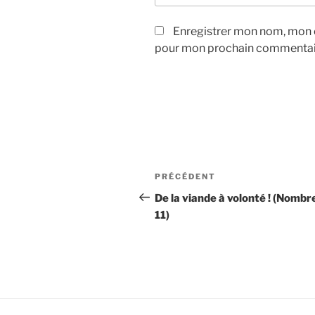
Enregistrer mon nom, mon e
pour mon prochain commentai
Navigation
Article
PRÉCÉDENT
de
précédent
De la viande à volonté ! (Nombr
11)
l’article