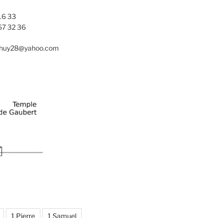
16 33
67 32 36
nhuy28@yahoo.com
1 Pierre
1 Samuel