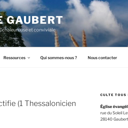
E GAUBERT
, chaleureuse et conviviale
Ressources
Qui sommes-nous ?
Nous contacter
CULTE TOUS 
tifie (1 Thessalonicien
Église évangél
rue du Soleil L
28140 Gaubert –