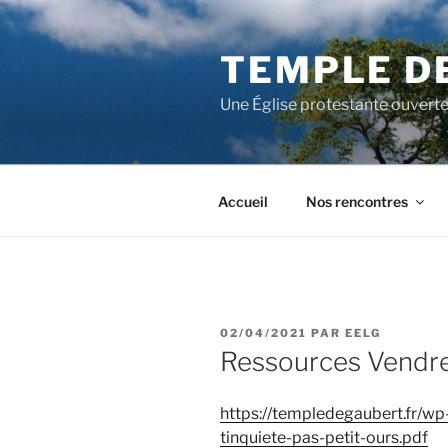
Aller
au
TEMPLE D
contenu
principal
Une Église protestante ouverte
Accueil
Nos rencontres
PUBLIÉ
02/04/2021
PAR
EELG
LE
Ressources Vendre
https://templedegaubert.fr/w
tinquiete-pas-petit-ours.pdf