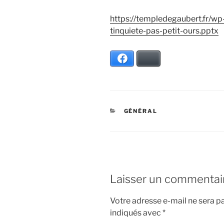
https://templedegaubert.fr/w
tinquiete-pas-petit-ours.pptx
Facebook
Bluesky
CATÉGORIES
GÉNÉRAL
Laisser un commentai
Votre adresse e-mail ne sera pa
indiqués avec
*