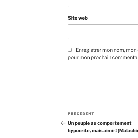
Site web
Enregistrer mon nom, mon e
pour mon prochain commentai
Navigation
Article
PRÉCÉDENT
de
précédent
Un peuple au comportement
hypocrite, mais aimé ! (Malachie
l’article