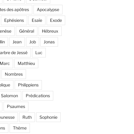
tes des apôtres
Apocalypse
Ephésiens
Esaïe
Exode
enèse
Général
Hébreux
llin
Jean
Job
Jonas
'arbre de Jessé
Luc
Marc
Matthieu
Nombres
lique
Philippiens
e Salomon
Prédications
Psaumes
eunesse
Ruth
Sophonie
ens
Thème