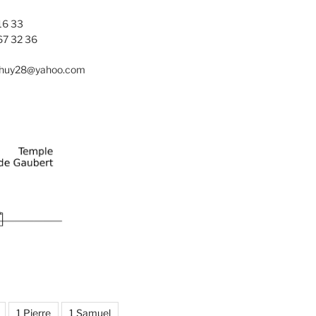
16 33
67 32 36
nhuy28@yahoo.com
1 Pierre
1 Samuel