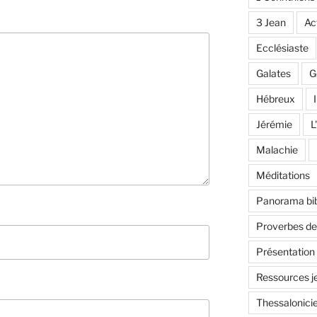
3 Jean
Ac
Ecclésiaste
Galates
G
Hébreux
I
Jérémie
L
Malachie
Méditations
Panorama bib
Proverbes d
Présentation
Ressources j
Thessalonici