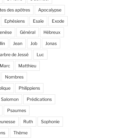
tes des apôtres
Apocalypse
Ephésiens
Esaïe
Exode
enèse
Général
Hébreux
llin
Jean
Job
Jonas
'arbre de Jessé
Luc
Marc
Matthieu
Nombres
lique
Philippiens
e Salomon
Prédications
Psaumes
eunesse
Ruth
Sophonie
ens
Thème