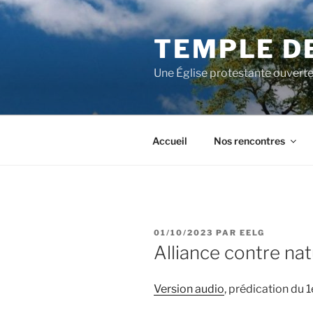
Aller
au
TEMPLE D
contenu
principal
Une Église protestante ouverte
Accueil
Nos rencontres
PUBLIÉ
01/10/2023
PAR
EELG
LE
Alliance contre nat
Version audio
, prédication du 