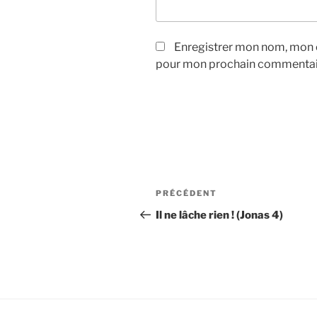
Enregistrer mon nom, mon e
pour mon prochain commentai
Navigation
Article
PRÉCÉDENT
de
précédent
Il ne lâche rien ! (Jonas 4)
l’article