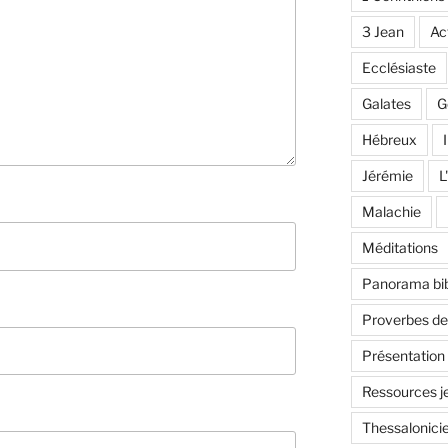
3 Jean
Ac
Ecclésiaste
Galates
G
Hébreux
I
Jérémie
L
Malachie
Méditations
Panorama bib
Proverbes d
Présentation
Ressources j
Thessalonici