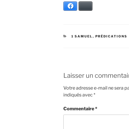
Facebook
Bluesky
CATÉGORIES
1 SAMUEL
,
PRÉDICATIONS
Laisser un commentai
Votre adresse e-mail ne sera pa
indiqués avec
*
Commentaire
*