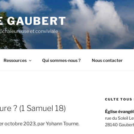
E GAUBERT
, chaleureuse et conviviale
Ressources
Qui sommes-nous ?
Nous contacter
CULTE TOUS 
ure ? (1 Samuel 18)
Église évangél
rue du Soleil L
1er octobre 2023, par Yohann Tourne.
28140 Gaubert –