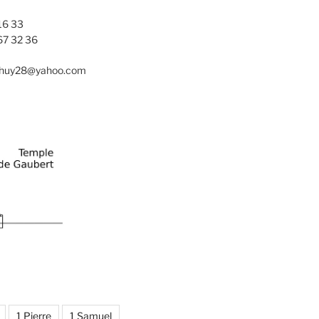
16 33
67 32 36
nhuy28@yahoo.com
1 Pierre
1 Samuel