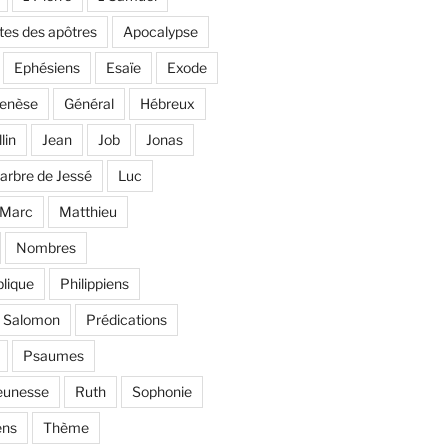
tes des apôtres
Apocalypse
Ephésiens
Esaïe
Exode
enèse
Général
Hébreux
llin
Jean
Job
Jonas
'arbre de Jessé
Luc
Marc
Matthieu
Nombres
lique
Philippiens
e Salomon
Prédications
Psaumes
eunesse
Ruth
Sophonie
ens
Thème