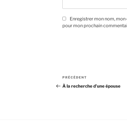
Enregistrer mon nom, mon e
pour mon prochain commentai
Navigation
Article
PRÉCÉDENT
de
précédent
À la recherche d’une épouse
l’article