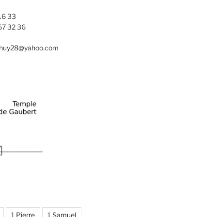
16 33
67 32 36
nhuy28@yahoo.com
1 Pierre
1 Samuel