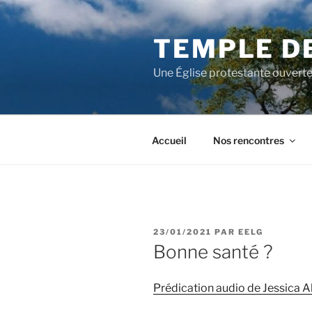
Aller
au
TEMPLE D
contenu
principal
Une Église protestante ouverte
Accueil
Nos rencontres
PUBLIÉ
23/01/2021
PAR
EELG
LE
Bonne santé ?
Prédication audio de Jessica 