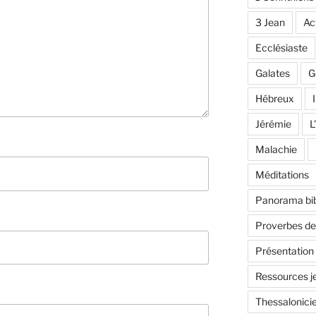
3 Jean
Ac
Ecclésiaste
Galates
G
Hébreux
I
Jérémie
L
Malachie
Méditations
Panorama bib
Proverbes d
Présentation
Ressources j
Thessalonici