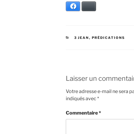
Facebook
Bluesky
CATÉGORIES
3 JEAN
,
PRÉDICATIONS
Laisser un commentai
Votre adresse e-mail ne sera pa
indiqués avec
*
Commentaire
*