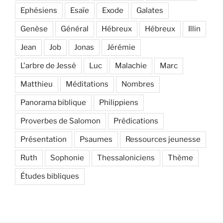
Ephésiens
Esaïe
Exode
Galates
Genèse
Général
Hébreux
Hébreux
Illin
Jean
Job
Jonas
Jérémie
L'arbre de Jessé
Luc
Malachie
Marc
Matthieu
Méditations
Nombres
Panorama biblique
Philippiens
Proverbes de Salomon
Prédications
Présentation
Psaumes
Ressources jeunesse
Ruth
Sophonie
Thessaloniciens
Thème
Études bibliques