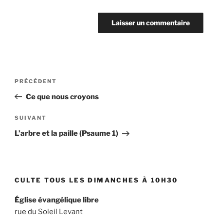
Navigation
Article
PRÉCÉDENT
de
précédent
Ce que nous croyons
l’article
Article
SUIVANT
suivant
L’arbre et la paille (Psaume 1)
CULTE TOUS LES DIMANCHES À 10H30
Église évangélique libre
rue du Soleil Levant