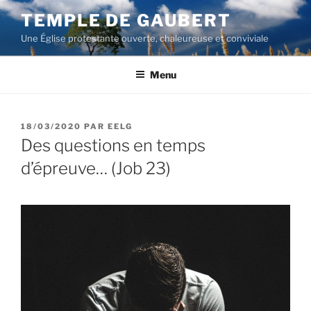
Aller
TEMPLE DE GAUBERT
au
Une Église protestante ouverte, chaleureuse et conviviale
contenu
principal
Menu
PUBLIÉ
18/03/2020
PAR
EELG
LE
Des questions en temps
d’épreuve… (Job 23)