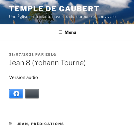
Aller
TEMPLE DE GAUBERT
au
Une Église protestante ouverte, chaleureuse et conviviale
contenu
principal
Menu
PUBLIÉ
31/07/2021
PAR
EELG
LE
Jean 8 (Yohann Tourne)
Version audio
Facebook
Bluesky
CATÉGORIES
JEAN
,
PRÉDICATIONS