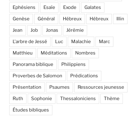
Ephésiens
Esaïe
Exode
Galates
Genèse
Général
Hébreux
Hébreux
Illin
Jean
Job
Jonas
Jérémie
L'arbre de Jessé
Luc
Malachie
Marc
Matthieu
Méditations
Nombres
Panorama biblique
Philippiens
Proverbes de Salomon
Prédications
Présentation
Psaumes
Ressources jeunesse
Ruth
Sophonie
Thessaloniciens
Thème
Études bibliques