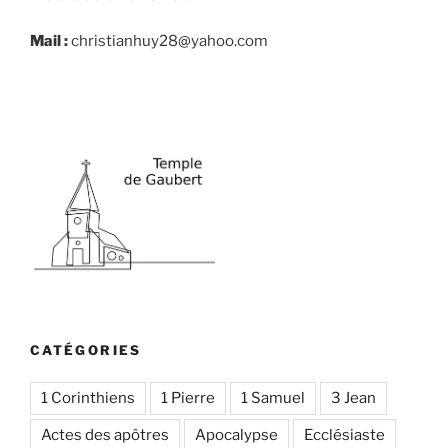
Mail :
christianhuy28@yahoo.com
CATÉGORIES
1 Corinthiens
1 Pierre
1 Samuel
3 Jean
Actes des apôtres
Apocalypse
Ecclésiaste