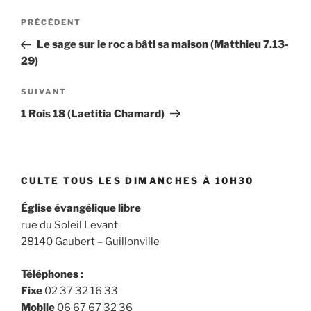
Navigation
Article
PRÉCÉDENT
de
précédent
Le sage sur le roc a bâti sa maison (Matthieu 7.13-
l’article
29)
Article
SUIVANT
suivant
1 Rois 18 (Laetitia Chamard)
CULTE TOUS LES DIMANCHES À 10H30
Église évangélique libre
rue du Soleil Levant
28140 Gaubert – Guillonville
Téléphones :
Fixe
02 37 32 16 33
Mobile
06 67 67 32 36