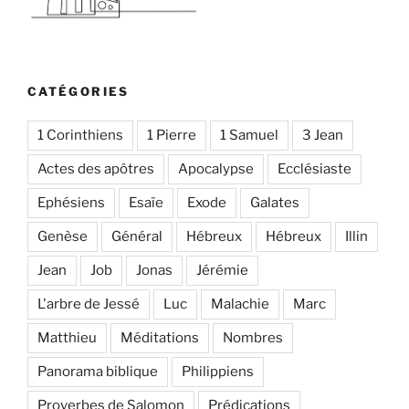
CATÉGORIES
1 Corinthiens
1 Pierre
1 Samuel
3 Jean
Actes des apôtres
Apocalypse
Ecclésiaste
Ephésiens
Esaïe
Exode
Galates
Genèse
Général
Hébreux
Hébreux
Illin
Jean
Job
Jonas
Jérémie
L'arbre de Jessé
Luc
Malachie
Marc
Matthieu
Méditations
Nombres
Panorama biblique
Philippiens
Proverbes de Salomon
Prédications