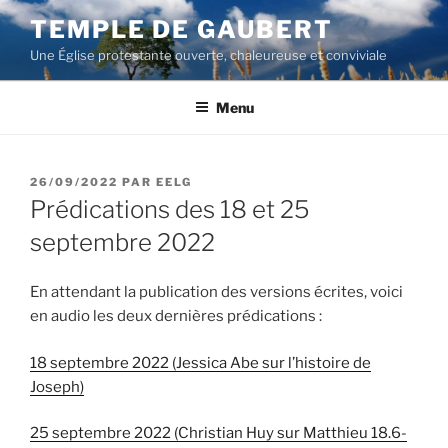
Aller
TEMPLE DE GAUBERT
au
Une Église protestante ouverte, chaleureuse et conviviale
contenu
principal
Menu
PUBLIÉ
26/09/2022
PAR
EELG
LE
Prédications des 18 et 25
septembre 2022
En attendant la publication des versions écrites, voici
en audio les deux dernières prédications :
18 septembre 2022 (Jessica Abe sur l’histoire de
Joseph)
25 septembre 2022 (Christian Huy sur Matthieu 18.6-