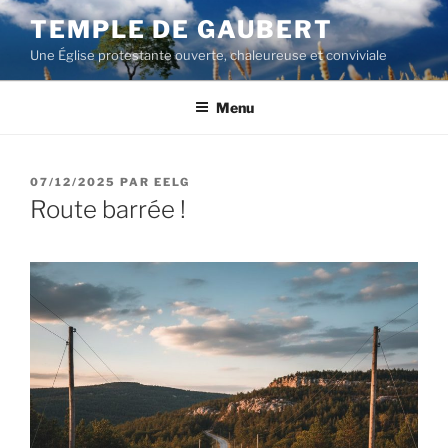
Aller
TEMPLE DE GAUBERT
au
Une Église protestante ouverte, chaleureuse et conviviale
contenu
principal
Menu
PUBLIÉ
07/12/2025
PAR
EELG
LE
Route barrée !