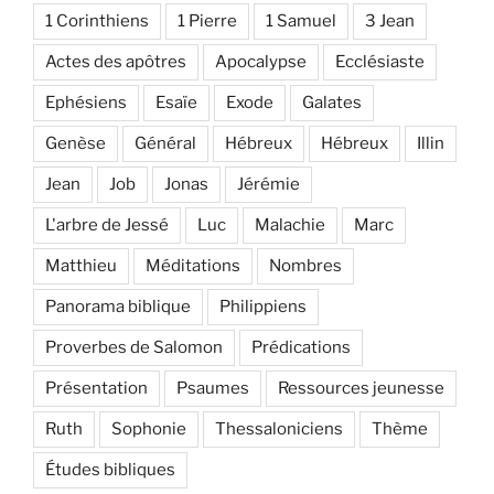
1 Corinthiens
1 Pierre
1 Samuel
3 Jean
Actes des apôtres
Apocalypse
Ecclésiaste
Ephésiens
Esaïe
Exode
Galates
Genèse
Général
Hébreux
Hébreux
Illin
Jean
Job
Jonas
Jérémie
L'arbre de Jessé
Luc
Malachie
Marc
Matthieu
Méditations
Nombres
Panorama biblique
Philippiens
Proverbes de Salomon
Prédications
Présentation
Psaumes
Ressources jeunesse
Ruth
Sophonie
Thessaloniciens
Thème
Études bibliques