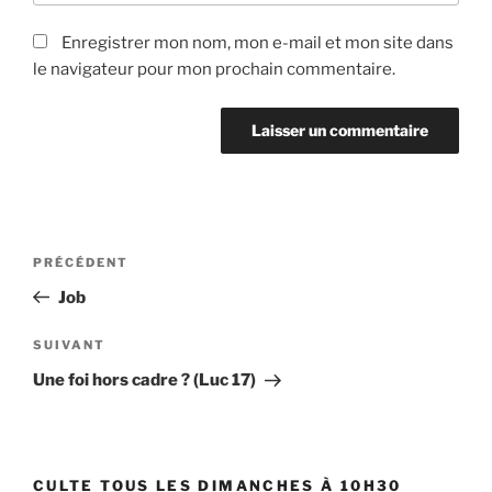
Enregistrer mon nom, mon e-mail et mon site dans
le navigateur pour mon prochain commentaire.
Navigation
Article
PRÉCÉDENT
de
précédent
Job
l’article
Article
SUIVANT
suivant
Une foi hors cadre ? (Luc 17)
CULTE TOUS LES DIMANCHES À 10H30