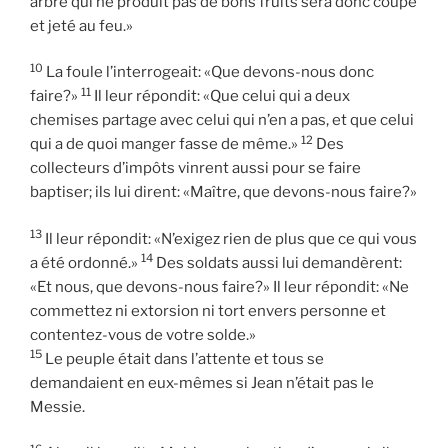
arbre qui ne produit pas de bons fruits sera donc coupé
et jeté au feu.»
10
La foule l’interrogeait: «Que devons-nous donc
11
faire?»
Il leur répondit: «Que celui qui a deux
chemises partage avec celui qui n’en a pas, et que celui
12
qui a de quoi manger fasse de même.»
Des
collecteurs d’impôts vinrent aussi pour se faire
baptiser; ils lui dirent: «Maître, que devons-nous faire?»
13
Il leur répondit: «N’exigez rien de plus que ce qui vous
14
a été ordonné.»
Des soldats aussi lui demandèrent:
«Et nous, que devons-nous faire?» Il leur répondit: «Ne
commettez ni extorsion ni tort envers personne et
contentez-vous de votre solde.»
15
Le peuple était dans l’attente et tous se
demandaient en eux-mêmes si Jean n’était pas le
Messie.