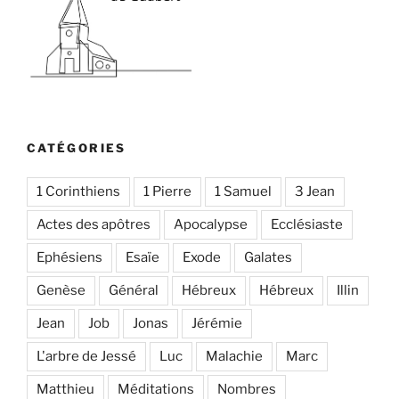
CATÉGORIES
1 Corinthiens
1 Pierre
1 Samuel
3 Jean
Actes des apôtres
Apocalypse
Ecclésiaste
Ephésiens
Esaïe
Exode
Galates
Genèse
Général
Hébreux
Hébreux
Illin
Jean
Job
Jonas
Jérémie
L'arbre de Jessé
Luc
Malachie
Marc
Matthieu
Méditations
Nombres