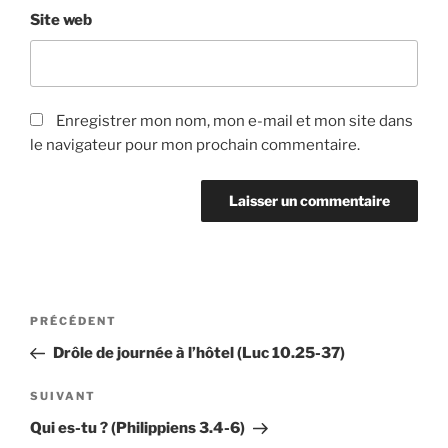
Site web
Enregistrer mon nom, mon e-mail et mon site dans
le navigateur pour mon prochain commentaire.
Navigation
Article
PRÉCÉDENT
de
précédent
Drôle de journée à l’hôtel (Luc 10.25-37)
l’article
Article
SUIVANT
suivant
Qui es-tu ? (Philippiens 3.4-6)