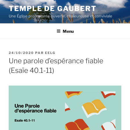
Aller
TEMPLE DE GAUBERT
au
Une Église protestante ouverte, chaleureuse et conviviale
contenu
principal
Menu
PUBLIÉ
24/10/2020
PAR
EELG
LE
Une parole d’espérance fiable
(Esaïe 40.1-11)