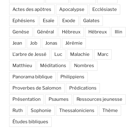
Actes des apôtres
Apocalypse
Ecclésiaste
Ephésiens
Esaïe
Exode
Galates
Genèse
Général
Hébreux
Hébreux
Illin
Jean
Job
Jonas
Jérémie
L'arbre de Jessé
Luc
Malachie
Marc
Matthieu
Méditations
Nombres
Panorama biblique
Philippiens
Proverbes de Salomon
Prédications
Présentation
Psaumes
Ressources jeunesse
Ruth
Sophonie
Thessaloniciens
Thème
Études bibliques