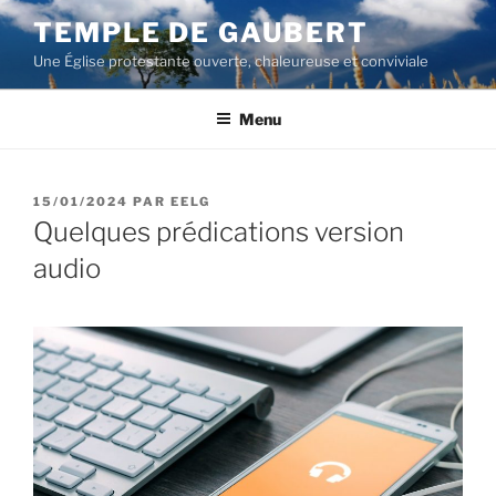
Aller
TEMPLE DE GAUBERT
au
Une Église protestante ouverte, chaleureuse et conviviale
contenu
principal
Menu
PUBLIÉ
15/01/2024
PAR
EELG
LE
Quelques prédications version
audio