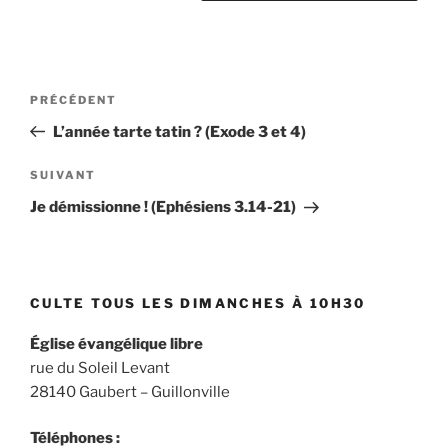
Navigation
Article
PRÉCÉDENT
de
précédent
L’année tarte tatin ? (Exode 3 et 4)
l’article
Article
SUIVANT
suivant
Je démissionne ! (Ephésiens 3.14-21)
CULTE TOUS LES DIMANCHES À 10H30
Église évangélique libre
rue du Soleil Levant
28140 Gaubert – Guillonville
Téléphones :