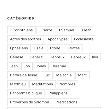
CATÉGORIES
1 Corinthiens
1 Pierre
1 Samuel
3 Jean
Actes des apôtres
Apocalypse
Ecclésiaste
Ephésiens
Esaïe
Exode
Galates
Genèse
Général
Hébreux
Hébreux
Illin
Jean
Job
Jonas
Jérémie
L'arbre de Jessé
Luc
Malachie
Marc
Matthieu
Méditations
Nombres
Panorama biblique
Philippiens
Proverbes de Salomon
Prédications