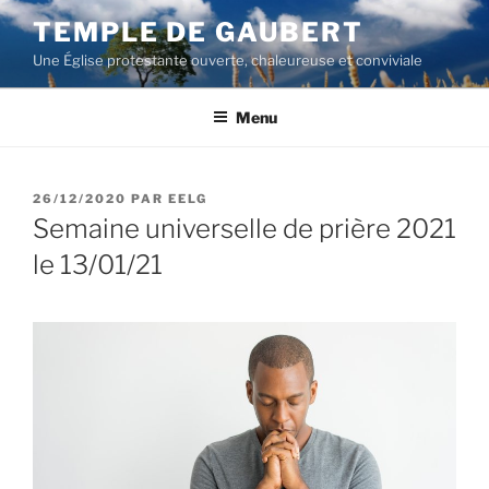
Aller
TEMPLE DE GAUBERT
au
Une Église protestante ouverte, chaleureuse et conviviale
contenu
principal
Menu
PUBLIÉ
26/12/2020
PAR
EELG
LE
Semaine universelle de prière 2021
le 13/01/21