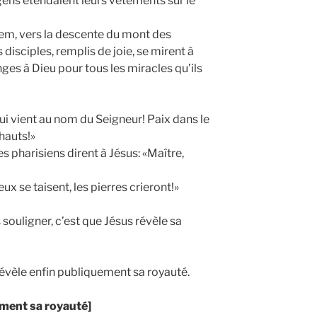
gens étendaient leurs vêtements sur le
lem, vers la descente du mont des
s disciples, remplis de joie, se mirent à
ges à Dieu pour tous les miracles qu’ils
i qui vient au nom du Seigneur! Paix dans le
 hauts!»
s pharisiens dirent à Jésus: «Maître,
 eux se taisent, les pierres crieront!»
 souligner, c’est que Jésus révèle sa
révèle enfin publiquement sa royauté.
ement sa royauté]