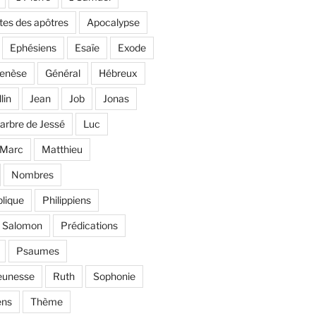
tes des apôtres
Apocalypse
Ephésiens
Esaïe
Exode
enèse
Général
Hébreux
llin
Jean
Job
Jonas
'arbre de Jessé
Luc
Marc
Matthieu
Nombres
lique
Philippiens
e Salomon
Prédications
Psaumes
eunesse
Ruth
Sophonie
ens
Thème