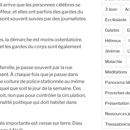
il arrive que les personnes célèbres se
3 Jean
Ac
feur, et elles ont parfois des gardes du
ont souvent suivies par des journalistes
Ecclésiaste
Galates
G
es, la démarche est moins ostentatoire,
Hébreux
I
, et les gardes du corps sont également
Jérémie
L
Malachie
famille, je passe souvent par la rue
Méditations
ent. À chaque fois que je passe dans
une voiture de police stationnée au même
Panorama bib
quel que soit le jour de la semaine. Ces
Proverbes d
oit, non pas pour contrôler la circulation,
lité politique qui doit habiter dans
Présentation
Ressources j
rès importante est venue sur terre. Dieu
Thessalonici