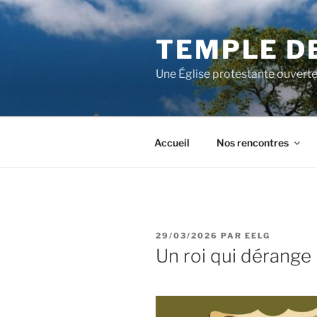
Aller
au
TEMPLE D
contenu
principal
Une Église protestante ouverte
Accueil
Nos rencontres
PUBLIÉ
29/03/2026
PAR
EELG
LE
Un roi qui dérange 