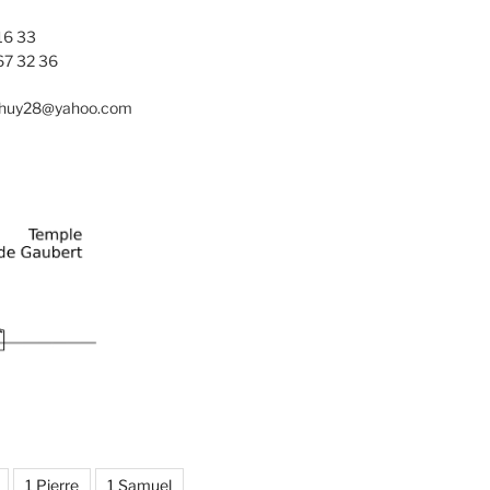
16 33
67 32 36
nhuy28@yahoo.com
1 Pierre
1 Samuel