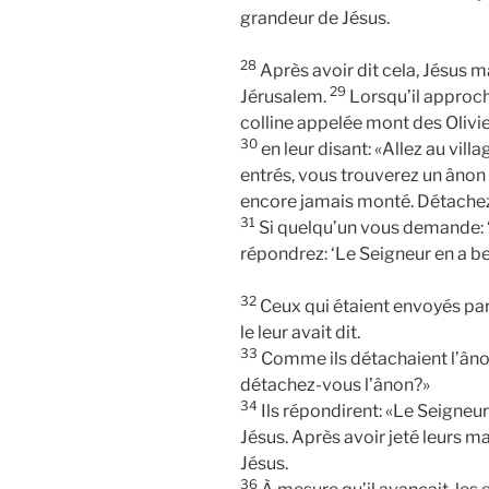
grandeur de Jésus.
28
Après avoir dit cela, Jésus 
29
Jérusalem.
Lorsqu’il approch
colline appelée mont des Olivie
30
en leur disant: «Allez au vill
entrés, vous trouverez un ânon 
encore jamais monté. Détachez
31
Si quelqu’un vous demande: ‘
répondrez: ‘Le Seigneur en a be
32
Ceux qui étaient envoyés par
le leur avait dit.
33
Comme ils détachaient l’ânon
détachez-vous l’ânon?»
34
Ils répondirent: «Le Seigneu
Jésus. Après avoir jeté leurs ma
Jésus.
36