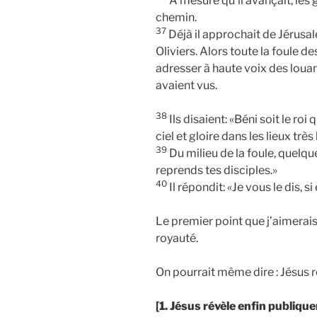
À mesure qu’il avançait, les 
chemin.
37
Déjà il approchait de Jérusa
Oliviers. Alors toute la foule de
adresser à haute voix des louan
avaient vus.
38
Ils disaient: «Béni soit le ro
ciel et gloire dans les lieux très
39
Du milieu de la foule, quelque
reprends tes disciples.»
40
Il répondit: «Je vous le dis, si
Le premier point que j’aimerais
royauté.
On pourrait même dire : Jésus 
[1. Jésus révèle enfin publiqu