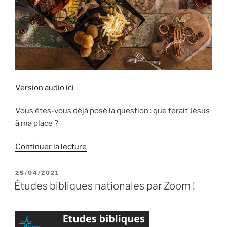
Version audio ici
Vous êtes-vous déjà posé la question : que ferait Jésus
à ma place ?
de
Continuer la lecture
« Dansons
la
PUBLIÉ
25/04/2021
LE
capucine
Études bibliques nationales par Zoom !
(Proverbes
15.17) »