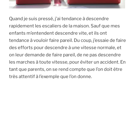
Quand je suis pressé, j’ai tendance à descendre
rapidement les escaliers de la maison. Sauf que mes
enfants m’entendent descendre vite, et ils ont
tendance à vouloir faire pareil. Du coup, j’essaie de faire
des efforts pour descendre à une vitesse normale, et
on leur demande de faire pareil, de ne pas descendre
les marches à toute vitesse, pour éviter un accident. En
tant que parents, on se rend compte que l’on doit être
très attentif à l’exemple que l’on donne.
Lire la suite
PUBLIÉ
11/04/2021
LE
Pourquoi ? (Luc 9.28-36)