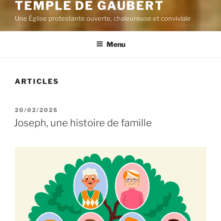
TEMPLE DE GAUBERT
Une Église protestante ouverte, chaleureuse et conviviale
Menu
ARTICLES
PUBLIÉ
20/02/2025
LE
Joseph, une histoire de famille