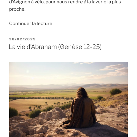
d’Avignon à vélo, pour nous rendre à la laverie la plus
proche.
de
Continuer la lecture
« Jacob,
la
PUBLIÉ
20/02/2025
LE
valeur
La vie d’Abraham (Genèse 12-25)
de
la
grâce
(Genèse
27-
36) »