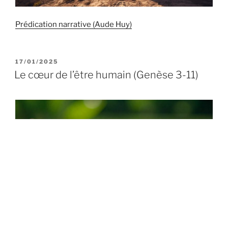
Prédication narrative (Aude Huy)
PUBLIÉ
17/01/2025
LE
Le cœur de l’être humain (Genèse 3-11)